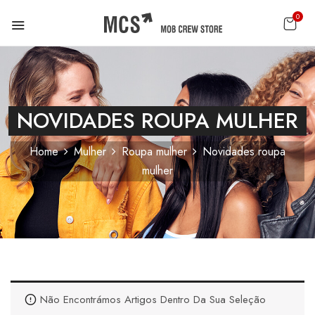
0
NOVIDADES ROUPA MULHER
Home
Mulher
Roupa mulher
Novidades roupa
mulher
Não Encontrámos Artigos Dentro Da Sua Seleção