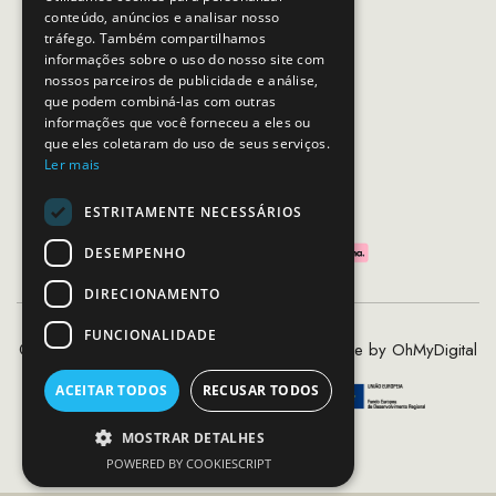
Dias úteis das 10h as 19h
conteúdo, anúncios e analisar nosso
tráfego. Também compartilhamos
informações sobre o uso do nosso site com
nossos parceiros de publicidade e análise,
SEGUE-NOS
que podem combiná-las com outras
informações que você forneceu a eles ou
que eles coletaram do uso de seus serviços.
Ler mais
PAGAMENTOS SEGUROS
ESTRITAMENTE NECESSÁRIOS
DESEMPENHO
DIRECIONAMENTO
FUNCIONALIDADE
©2020 - 2026 MCS - Mob Crew Store | Made by
OhMyDigital
ACEITAR TODOS
RECUSAR TODOS
MOSTRAR DETALHES
POWERED BY COOKIESCRIPT