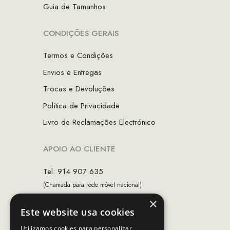
Guia de Tamanhos
CONDIÇÕES GERAIS
Termos e Condições
Envios e Entregas
Trocas e Devoluções
Política de Privacidade
Livro de Reclamações Electrónico
APOIO AO CLIENTE
Tel: 914 907 635
(Chamada para rede móvel nacional)
×
Email:
apoiocliente@mcs.com.pt
Este website usa cookies
Horário de contacto:
Utilizamos cookies para personalizar