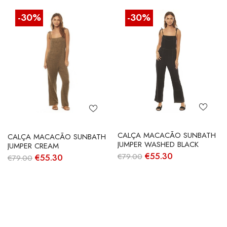
-30%
-30%
CALÇA MACACÃO SUNBATH
CALÇA MACACÃO SUNBATH
JUMPER WASHED BLACK
JUMPER CREAM
O
O
€
55.30
O
O
€
79.00
€
55.30
€
79.00
preço
preço
preço
preço
original
atual
original
atual
era:
é:
era:
é:
€79.00.
€55.30.
€79.00.
€55.30.