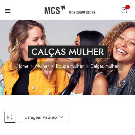
0
CALÇAS MULHER
Home
Mulher
Roupa mulher
Calças mulher
Listagem Padrão