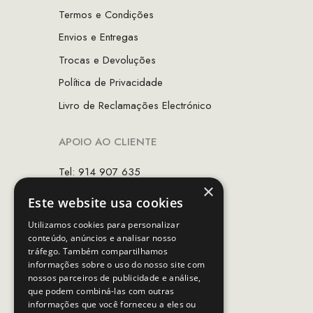
Termos e Condições
Envios e Entregas
Trocas e Devoluções
Política de Privacidade
Livro de Reclamações Electrónico
APOIO AO CLIENTE
Tel: 914 907 635
×
(Chamada para rede móvel nacional)
Este website usa cookies
Email:
apoiocliente@mcs.com.pt
Utilizamos cookies para personalizar
conteúdo, anúncios e analisar nosso
Horário de contacto:
tráfego. Também compartilhamos
Dias úteis das 10h as 19h
informações sobre o uso do nosso site com
nossos parceiros de publicidade e análise,
que podem combiná-las com outras
SEGUE-NOS
informações que você forneceu a eles ou