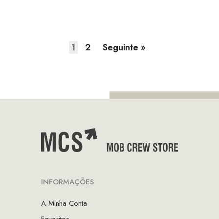
era:
é:
€40.00.
€28.00.
1
2
Seguinte »
INFORMAÇÕES
A Minha Conta