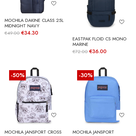
MOCHILA DAKINE CLASS 25L
MIDNIGHT NAVY
O
O
€
34.30
€
49.00
preço
preço
EASTPAK FLOID CS MONO
original
atual
MARINE
era:
é:
O
O
€
36.00
€
72.00
€49.00.
€34.30.
preço
preço
original
atual
era:
é:
€72.00.
€36.00.
-50%
-30%
MOCHILA JANSPORT CROSS
MOCHILA JANSPORT