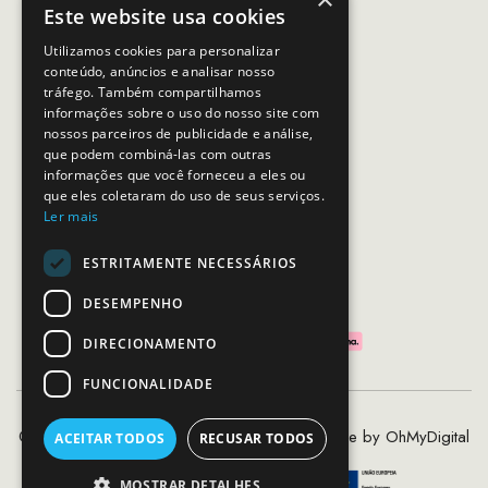
Este website usa cookies
Email:
apoiocliente@mcs.com.pt
Utilizamos cookies para personalizar
conteúdo, anúncios e analisar nosso
Horário de contacto:
tráfego. Também compartilhamos
Dias úteis das 10h as 19h
informações sobre o uso do nosso site com
nossos parceiros de publicidade e análise,
que podem combiná-las com outras
SEGUE-NOS
informações que você forneceu a eles ou
que eles coletaram do uso de seus serviços.
Ler mais
ESTRITAMENTE NECESSÁRIOS
PAGAMENTOS SEGUROS
DESEMPENHO
DIRECIONAMENTO
FUNCIONALIDADE
©2020 - 2026 MCS - Mob Crew Store | Made by
OhMyDigital
ACEITAR TODOS
RECUSAR TODOS
MOSTRAR DETALHES