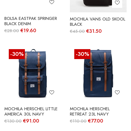
BOLSA EASTPAK SPRINGER
MOCHILA VANS OLD SKOOL
BLACK DENIM
BLACK
O
O
€
19.60
O
O
€
28.00
€
31.50
€
45.00
preço
preço
preço
preço
original
atual
original
atual
era:
é:
era:
é:
€28.00.
€19.60.
€45.00.
€31.50.
-30%
-30%
MOCHILA HERSCHEL LITTLE
MOCHILA HERSCHEL
AMERICA 30L NAVY
RETREAT 23L NAVY
O
O
O
O
€
91.00
€
77.00
€
130.00
€
110.00
preço
preço
preço
preço
original
atual
original
atual