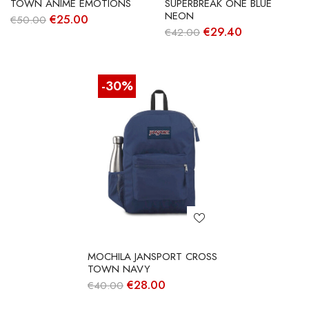
TOWN ANIME EMOTIONS
SUPERBREAK ONE BLUE
NEON
O
O
€
25.00
€
50.00
preço
preço
O
O
€
29.40
€
42.00
original
atual
preço
preço
era:
é:
original
atual
€50.00.
€25.00.
era:
é:
€42.00.
€29.40.
-30%
MOCHILA JANSPORT CROSS
TOWN NAVY
O
O
€
28.00
€
40.00
preço
preço
original
atual