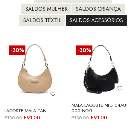
SALDOS MULHER
SALDOS CRIANÇA
SALDOS TÊXTIL
SALDOS ACESSÓRIOS
-30%
-30%
MALA LACOSTE NF5154AU-
LACOSTE MALA TAN
000 NOIR
O
O
O
O
€
91.00
€
91.00
€
130.00
€
130.00
preço
preço
preço
preço
original
atual
original
atual
era:
é:
era:
é: