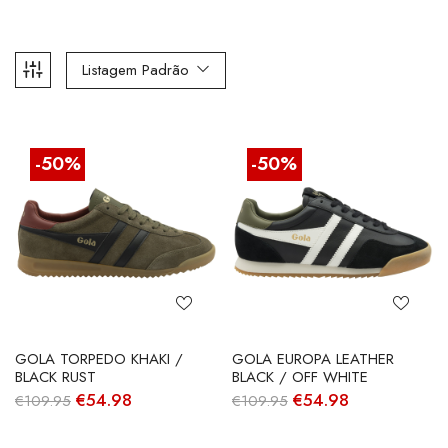
Listagem Padrão
-50%
-50%
GOLA TORPEDO KHAKI /
GOLA EUROPA LEATHER
BLACK RUST
BLACK / OFF WHITE
O
O
O
O
€
54.98
€
54.98
€
109.95
€
109.95
preço
preço
preço
preço
original
atual
original
atual