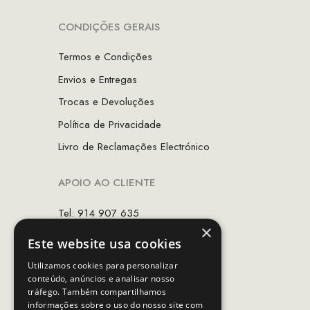
CONDIÇÕES GERAIS
Termos e Condições
Envios e Entregas
Trocas e Devoluções
Política de Privacidade
Livro de Reclamações Electrónico
APOIO AO CLIENTE
Tel: 914 907 635
×
(Chamada para rede móvel nacional)
Este website usa cookies
Email:
apoiocliente@mcs.com.pt
Utilizamos cookies para personalizar
conteúdo, anúncios e analisar nosso
Horário de contacto:
tráfego. Também compartilhamos
Dias úteis das 10h as 19h
informações sobre o uso do nosso site com