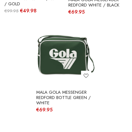
/ GOLD
REDFORD WHITE / BLACK
O
O
€
49.98
€
99.95
€
69.95
preço
preço
original
atual
era:
é:
€99.95.
€49.98.
MALA GOLA MESSENGER
REDFORD BOTTLE GREEN /
WHITE
€
69.95