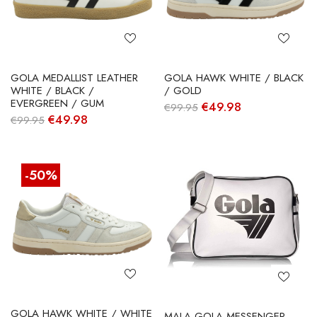
GOLA MEDALLIST LEATHER
GOLA HAWK WHITE / BLACK
WHITE / BLACK /
/ GOLD
EVERGREEN / GUM
O
O
€
49.98
€
99.95
preço
preço
O
O
€
49.98
€
99.95
original
atual
preço
preço
era:
é:
original
atual
€99.95.
€49.98.
era:
é:
€99.95.
€49.98.
-50%
GOLA HAWK WHITE / WHITE
MALA GOLA MESSENGER