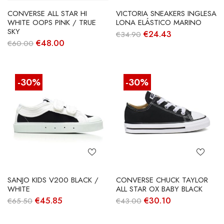
CONVERSE ALL STAR HI
VICTORIA SNEAKERS INGLESA
WHITE OOPS PINK / TRUE
LONA ELÁSTICO MARINO
SKY
O
O
€
24.43
€
34.90
preço
preço
O
O
€
48.00
€
60.00
original
atual
preço
preço
era:
é:
original
atual
€34.90.
€24.43.
era:
é:
€60.00.
€48.00.
-30%
-30%
SANJO KIDS V200 BLACK /
CONVERSE CHUCK TAYLOR
WHITE
ALL STAR OX BABY BLACK
O
O
O
O
€
45.85
€
30.10
€
65.50
€
43.00
preço
preço
preço
preço
original
atual
original
atual