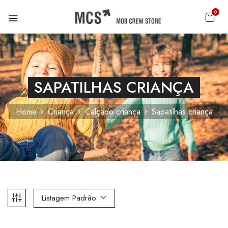
0
SAPATILHAS CRIANÇA
Home
Criança
Calçado criança
Sapatilhas criança
Listagem Padrão