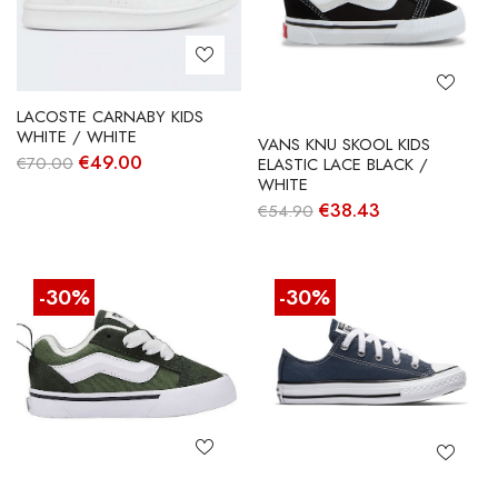
LACOSTE CARNABY KIDS
WHITE / WHITE
VANS KNU SKOOL KIDS
O
O
€
49.00
€
70.00
ELASTIC LACE BLACK /
preço
preço
WHITE
original
atual
O
O
€
38.43
€
54.90
era:
é:
preço
preço
€70.00.
€49.00.
original
atual
era:
é:
€54.90.
€38.43.
-30%
-30%