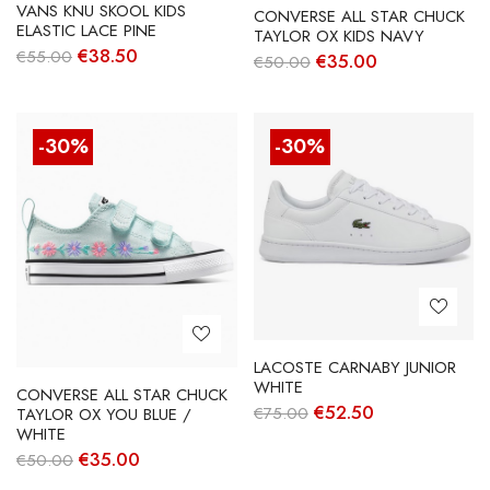
VANS KNU SKOOL KIDS
CONVERSE ALL STAR CHUCK
ELASTIC LACE PINE
TAYLOR OX KIDS NAVY
O
O
€
38.50
€
55.00
O
O
€
35.00
€
50.00
preço
preço
preço
preço
original
atual
original
atual
era:
é:
era:
é:
€55.00.
€38.50.
€50.00.
€35.00.
-30%
-30%
LACOSTE CARNABY JUNIOR
WHITE
CONVERSE ALL STAR CHUCK
O
O
€
52.50
€
75.00
TAYLOR OX YOU BLUE /
preço
preço
WHITE
original
atual
O
O
€
35.00
€
50.00
era:
é:
preço
preço
€75.00.
€52.50.