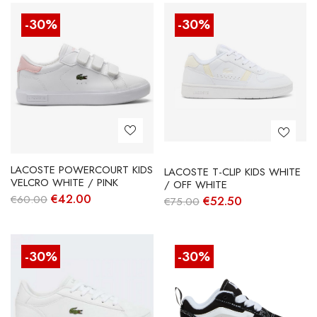
-30%
-30%
LACOSTE POWERCOURT KIDS
LACOSTE T-CLIP KIDS WHITE
VELCRO WHITE / PINK
/ OFF WHITE
O
O
€
42.00
O
O
€
60.00
€
52.50
€
75.00
preço
preço
preço
preço
original
atual
original
atual
era:
é:
era:
é:
€60.00.
€42.00.
€75.00.
€52.50.
-30%
-30%