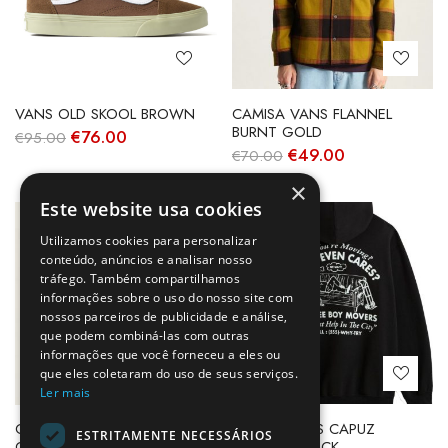
VANS OLD SKOOL BROWN
CAMISA VANS FLANNEL
BURNT GOLD
O
O
€
76.00
€
95.00
preço
preço
O
O
€
49.00
€
70.00
original
atual
preço
preço
era:
é:
original
atual
×
€95.00.
€76.00.
era:
é:
Este website usa cookies
€70.00.
€49.00.
-30%
-30%
Utilizamos cookies para personalizar
conteúdo, anúncios e analisar nosso
tráfego. Também compartilhamos
informações sobre o uso do nosso site com
nossos parceiros de publicidade e análise,
que podem combiná-las com outras
informações que você forneceu a eles ou
que eles coletaram do uso de seus serviços.
Ler mais
CAMISA VANS FLANNEL
SWEAT VANS CAPUZ
ESTRITAMENTE NECESSÁRIOS
GRAPE LEAF
MOVING BLACK