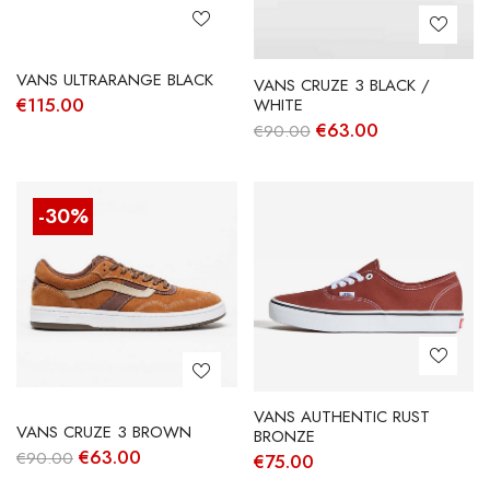
VANS ULTRARANGE BLACK
VANS CRUZE 3 BLACK /
€
115.00
WHITE
O
O
€
63.00
€
90.00
preço
preço
original
atual
era:
é:
€90.00.
€63.00.
-30%
VANS AUTHENTIC RUST
VANS CRUZE 3 BROWN
BRONZE
O
O
€
63.00
€
90.00
€
75.00
preço
preço