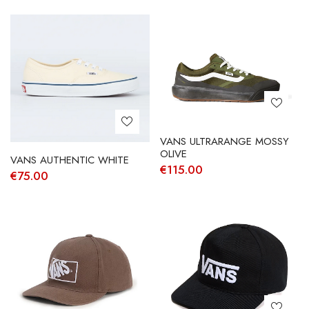
original
atual
era:
é:
€90.00.
€63.00.
VANS ULTRARANGE MOSSY
OLIVE
VANS AUTHENTIC WHITE
€
115.00
€
75.00