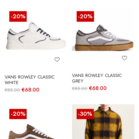
-20%
-20%
VANS ROWLEY CLASSIC
VANS ROWLEY CLASSIC
GREY
WHITE
O
O
€
68.00
€
85.00
O
O
€
68.00
€
85.00
preço
preço
preço
preço
original
atual
original
atual
era:
é:
era:
é:
€85.00.
€68.00.
€85.00.
€68.00.
-20%
-30%