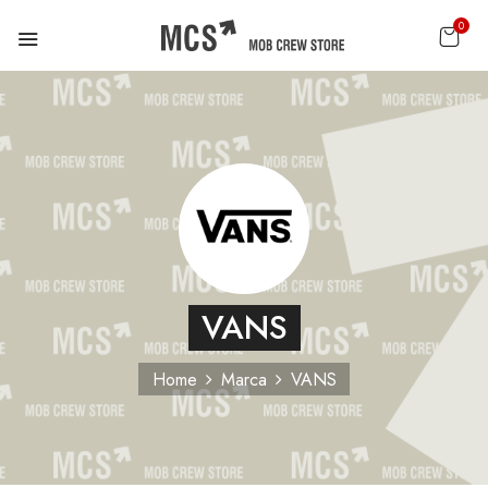
0
VANS
Home
Marca
VANS