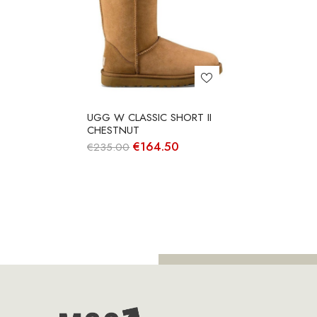
UGG W CLASSIC SHORT II
CHESTNUT
O
O
€
164.50
€
235.00
preço
preço
original
atual
era:
é:
€235.00.
€164.50.