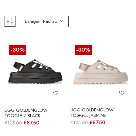
Listagem Padrão
-30%
-30%
UGG GOLDENGLOW
UGG GOLDENGLOW
TOGGLE JASMINE
TOGGLE / BLACK
O
O
O
O
€
87.50
€
87.50
€
125.00
€
125.00
preço
preço
preço
preço
original
atual
original
atual