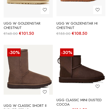
UGG W GOLDENSTAR
UGG W GOLDENSTAR HI
CHESTNUT
CHESTNUT
O
O
O
O
€
101.50
€
108.50
€
145.00
€
155.00
preço
preço
preço
preço
original
atual
original
atual
era:
é:
era:
é:
€145.00.
€101.50.
€155.00.
€108.50.
-30%
-30%
UGG CLASSIC MINI DUSTED
COCOA
UGG W CLASSIC SHORT II