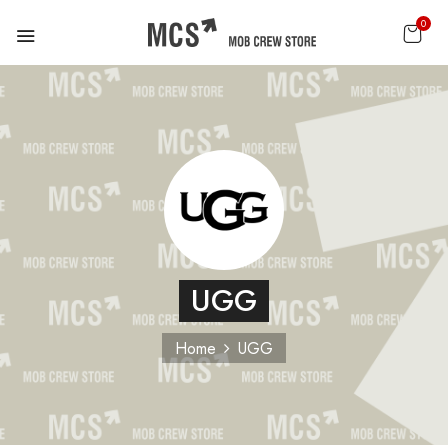
0
UGG
Home
UGG