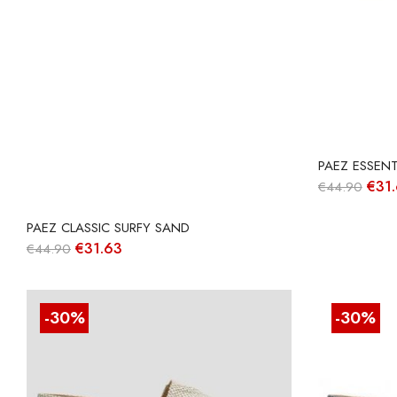
PAEZ ESSENT
O
€
31
€
44.90
preç
origi
PAEZ CLASSIC SURFY SAND
era:
€44.
O
O
€
31.63
€
44.90
preço
preço
original
atual
era:
é:
€44.90.
€31.63.
-30%
-30%