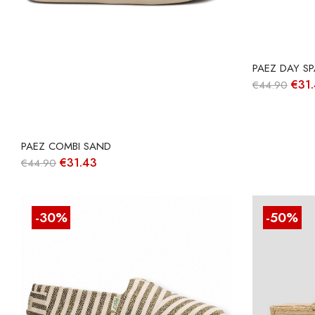
PAEZ DAY SP
O
€
31
€
44.90
preç
origi
era:
€44.
PAEZ COMBI SAND
O
O
€
31.43
€
44.90
preço
preço
original
atual
era:
é:
€44.90.
€31.43.
-30%
-50%