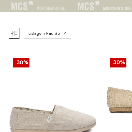
Listagem Padrão
-30%
-30%