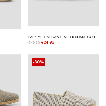
PAEZ MULE VEGAN LEATHER SNAKE GOLD
O
O
€
24.95
€
49.90
preço
preço
original
atual
era:
é:
€49.90.
€24.95.
-30%