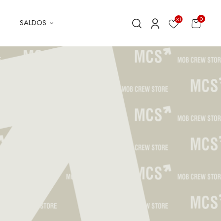
0
31
SALDOS