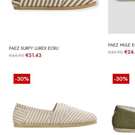
PAEZ MULE 
PAEZ SURFY LUREX ECRU
O
€
24
€
49.90
O
O
€
31.43
€
44.90
preç
preço
preço
origi
original
atual
era:
era:
é:
€49.
€44.90.
€31.43.
-30%
-30%