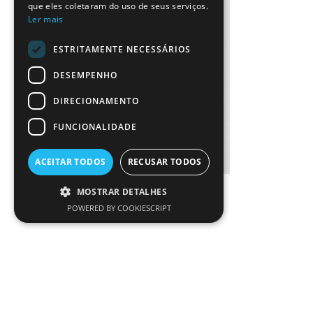
que eles coletaram do uso de seus serviços.
Ler mais
ESTRITAMENTE NECESSÁRIOS
DESEMPENHO
DIRECIONAMENTO
FUNCIONALIDADE
ACEITAR TODOS
RECUSAR TODOS
HAVAIANAS TOP LOGOMANIA 2 NAVY
MOSTRAR DETALHES
€
25.00
POWERED BY COOKIESCRIPT