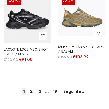
-30%
-20%
MERREL MOAB SPEED CAIRN
LACOSTE L003 NEO SHOT
/ BASALT
BLACK / SILVER
O
O
€
103.92
€
129.90
O
O
€
91.00
€
130.00
preço
preço
preço
preço
original
atual
original
atual
era:
é:
era:
é:
€129.90.
€103.92.
€130.00.
€91.00.
1
2
3
…
19
Seguinte »