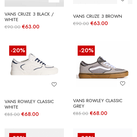
VANS CRUZE 3 BLACK /
VANS CRUZE 3 BROWN
WHITE
O
O
€
63.00
€
90.00
O
O
€
63.00
€
90.00
preço
preço
preço
preço
original
atual
original
atual
era:
é:
era:
é:
€90.00.
€63.00.
€90.00.
€63.00.
-20%
-20%
VANS ROWLEY CLASSIC
VANS ROWLEY CLASSIC
GREY
WHITE
O
O
€
68.00
O
O
€
85.00
€
68.00
€
85.00
preço
preço
preço
preço
original
atual
original
atual
era:
é:
era:
é:
€85.00.
€68.00.
€85.00.
€68.00.