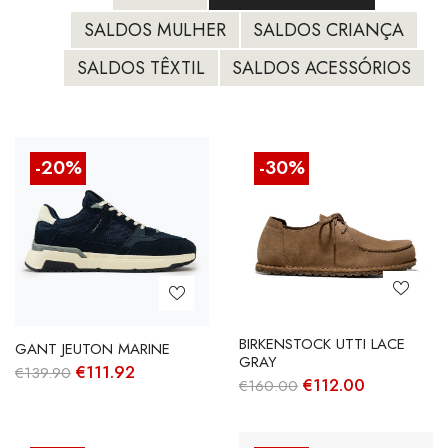
SALDOS MULHER
SALDOS CRIANÇA
SALDOS TÊXTIL
SALDOS ACESSÓRIOS
-20%
-30%
BIRKENSTOCK UTTI LACE
GANT JEUTON MARINE
GRAY
O
O
€
111.92
€
139.90
O
O
€
112.00
€
160.00
preço
preço
preço
preço
original
atual
original
atual
era:
é:
era:
é:
€139.90.
€111.92.