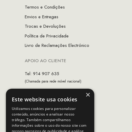
Termos e Condições
Envios e Entregas
Trocas e Devoluções
Política de Privacidade
Livro de Reclamações Electrónico
APOIO AO CLIENTE
Tel: 914 907 635
(Chamada para rede móvel nacional)
Email:
apoiocliente@mcs.com.pt
×
Este website usa cookies
Horário de contacto:
Utilizamos cookies para personalizar
Dias úteis das 10h as 19h
conteúdo, anúncios e analisar nosso
tráfego. Também compartilhamos
informações sobre o uso do nosso site com
SEGUE-NOS
nossos parceiros de publicidade e análise,