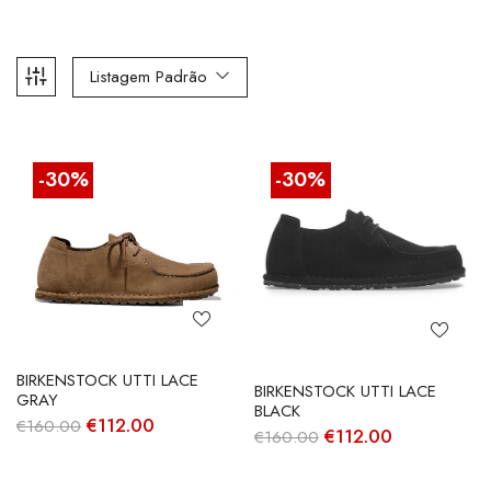
Listagem Padrão
-30%
-30%
BIRKENSTOCK UTTI LACE
BIRKENSTOCK UTTI LACE
GRAY
BLACK
O
O
€
112.00
€
160.00
O
O
€
112.00
€
160.00
preço
preço
preço
preço
original
atual
original
atual
era:
é:
era:
é: