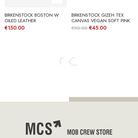
BIRKENSTOCK BOSTON W
BIRKENSTOCK GIZEH TEX
OILED LEATHER
CANVAS VEGAN SOFT PINK
O
O
€
150.00
€
45.00
€
90.00
preço
preço
original
atual
era:
é:
€90.00.
€45.00.