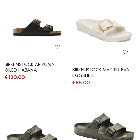
€160.00.
€112.00.
€160.00.
€112.00.
BIRKENSTOCK ARIZONA
BIRKENSTOCK MADRID EVA
OILED HABANA
EGGSHELL
€
120.00
€
55.00