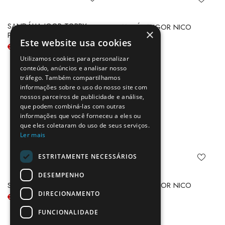
SANDÁLIA IGOR TOBBY
SANDÁLIA IGOR NICO
×
PETRÓLEO
MARINO
Este website usa cookies
€
25.95
€
25.95
Utilizamos cookies para personalizar
conteúdo, anúncios e analisar nosso
tráfego. Também compartilhamos
informações sobre o uso do nosso site com
nossos parceiros de publicidade e análise,
que podem combiná-las com outras
informações que você forneceu a eles ou
que eles coletaram do uso de seus serviços.
Ler mais
ESTRITAMENTE NECESSÁRIOS
DESEMPENHO
SANDÁLIA IGOR NICO FUCSIA
SANDÁLIA IGOR NICO
VAINILLA
DIRECIONAMENTO
€
25.95
€
25.95
FUNCIONALIDADE