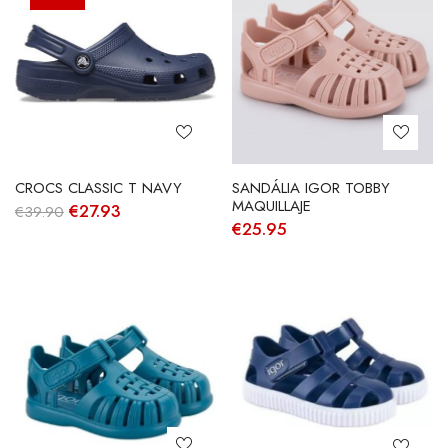
CROCS CLASSIC T NAVY
SANDÁLIA IGOR TOBBY
MAQUILLAJE
O
O
€
27.93
€
39.90
preço
preço
€
25.95
original
atual
era:
é:
€39.90.
€27.93.