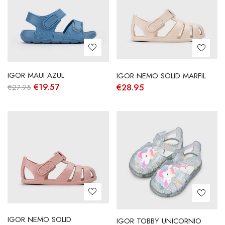
IGOR MAUI AZUL
IGOR NEMO SOLID MARFIL
O
O
€
19.57
€
28.95
€
27.95
preço
preço
original
atual
era:
é:
€27.95.
€19.57.
IGOR NEMO SOLID
IGOR TOBBY UNICORNIO