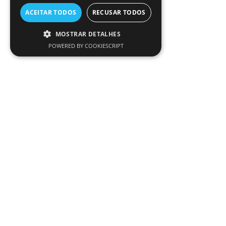
ACEITAR TODOS
RECUSAR TODOS
MOSTRAR DETALHES
POWERED BY COOKIESCRIPT
SANDÁLIA IGOR NICO SALVIA
SANDÁLIA IGOR NEMO SOLID
NUEVO VERDE
€
25.95
€
28.95