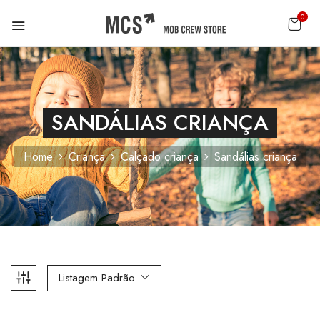
0
SANDÁLIAS CRIANÇA
Home
Criança
Calçado criança
Sandálias criança
Listagem Padrão