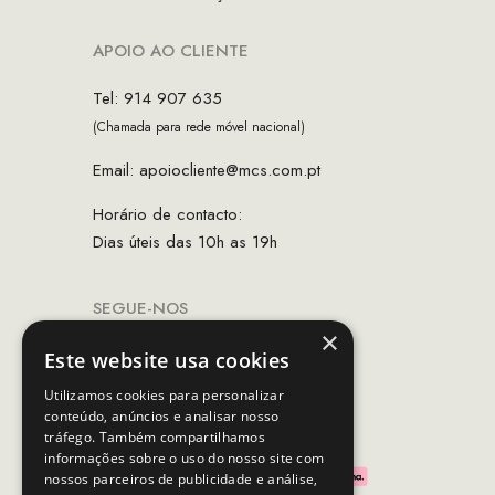
APOIO AO CLIENTE
Tel: 914 907 635
(Chamada para rede móvel nacional)
Email:
apoiocliente@mcs.com.pt
Horário de contacto:
Dias úteis das 10h as 19h
SEGUE-NOS
×
Este website usa cookies
Utilizamos cookies para personalizar
conteúdo, anúncios e analisar nosso
PAGAMENTOS SEGUROS
tráfego. Também compartilhamos
informações sobre o uso do nosso site com
nossos parceiros de publicidade e análise,