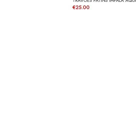
TRAVÕES PATINS IMPALA AQU
€
25.00