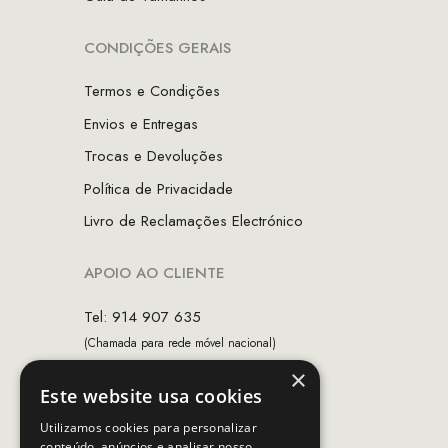
CONDIÇÕES GERAIS
Termos e Condições
Envios e Entregas
Trocas e Devoluções
Política de Privacidade
Livro de Reclamações Electrónico
APOIO AO CLIENTE
Tel: 914 907 635
(Chamada para rede móvel nacional)
×
Email:
apoiocliente@mcs.com.pt
Este website usa cookies
Horário de contacto:
Utilizamos cookies para personalizar
Dias úteis das 10h as 19h
conteúdo, anúncios e analisar nosso