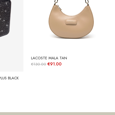
LACOSTE MALA TAN
O
O
€
91.00
€
130.00
preço
preço
original
atual
era:
é:
PLUS BLACK
€130.00.
€91.00.