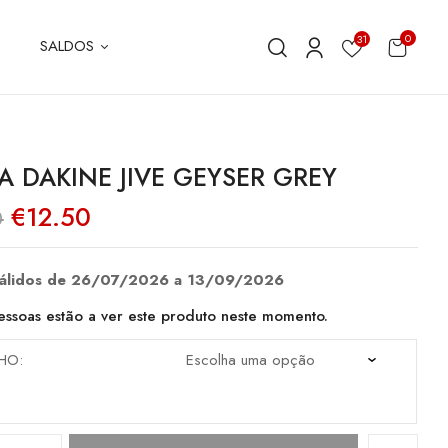
0
31
SALDOS
A DAKINE JIVE GEYSER GREY
O
O
€
12.50
0
preço
preço
original
atual
era:
é:
€25.00.
€12.50.
válidos de 26/07/2026 a 13/09/2026
ssoas estão a ver este produto neste momento.
HO