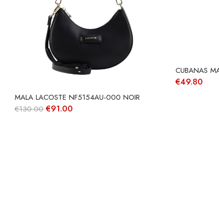
CUBANAS MA
€
49.80
MALA LACOSTE NF5154AU-000 NOIR
O
O
€
91.00
€
130.00
preço
preço
original
atual
era:
é:
€130.00.
€91.00.