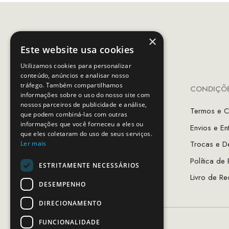
×
Este website usa cookies
Utilizamos cookies para personalizar
conteúdo, anúncios e analisar nosso
tráfego. Também compartilhamos
INFORMAÇÕES
CONDIÇÕE
informações sobre o uso do nosso site com
nossos parceiros de publicidade e análise,
A Minha Conta
Termos e C
que podem combiná-las com outras
informações que você forneceu a eles ou
Favoritos
Envios e En
que eles coletaram do uso de seus serviços.
As Lojas MCS
Trocas e D
Ler mais
Sobre Nós
Política de
ESTRITAMENTE NECESSÁRIOS
Guia de Tamanhos
Livro de Re
DESEMPENHO
DIRECIONAMENTO
FUNCIONALIDADE