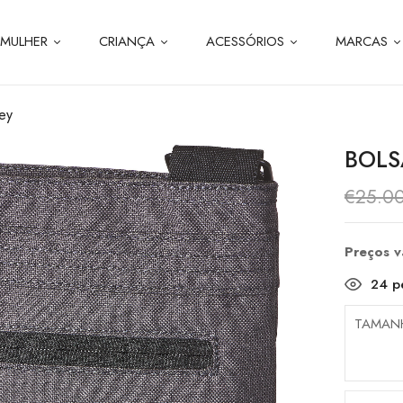
MULHER
CRIANÇA
ACESSÓRIOS
MARCAS
ey
BOLS
€
25.0
Preços 
24
pe
TAMAN