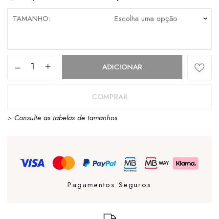
TAMANHO
Quantidade
ADICIONAR
de
Boné
COMPRAR
New
>
Consulte as tabelas de tamanhos
Era
Trucker
9Forty
Aframe
Rhinestone
Pagamentos Seguros
White
/