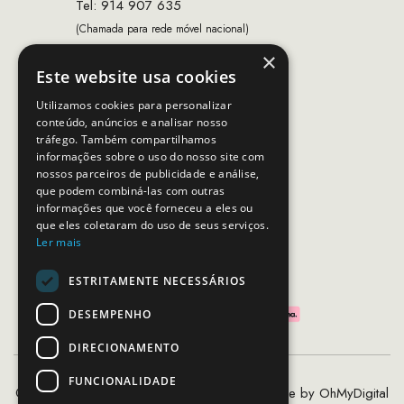
Tel: 914 907 635
(Chamada para rede móvel nacional)
×
Email:
apoiocliente@mcs.com.pt
Este website usa cookies
Horário de contacto:
Utilizamos cookies para personalizar
Dias úteis das 10h as 19h
conteúdo, anúncios e analisar nosso
tráfego. Também compartilhamos
informações sobre o uso do nosso site com
nossos parceiros de publicidade e análise,
SEGUE-NOS
que podem combiná-las com outras
informações que você forneceu a eles ou
que eles coletaram do uso de seus serviços.
Ler mais
PAGAMENTOS SEGUROS
ESTRITAMENTE NECESSÁRIOS
DESEMPENHO
DIRECIONAMENTO
FUNCIONALIDADE
©2020 - 2026 MCS - Mob Crew Store | Made by
OhMyDigital