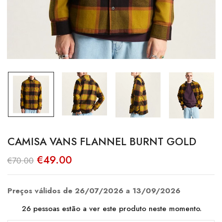
CAMISA VANS FLANNEL BURNT GOLD
O
O
€
49.00
€
70.00
preço
preço
original
atual
era:
é:
€70.00.
€49.00.
Preços válidos de 26/07/2026 a 13/09/2026
26
pessoas estão a ver este produto neste momento.