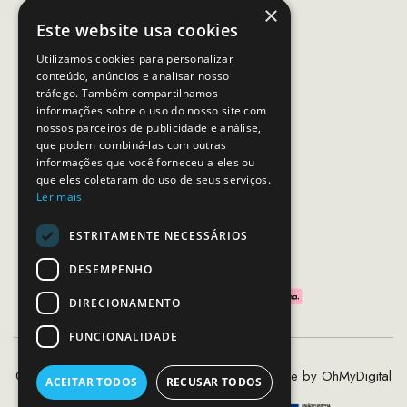
(Chamada para rede móvel nacional)
×
Este website usa cookies
Email:
apoiocliente@mcs.com.pt
Utilizamos cookies para personalizar
conteúdo, anúncios e analisar nosso
Horário de contacto:
tráfego. Também compartilhamos
Dias úteis das 10h as 19h
informações sobre o uso do nosso site com
nossos parceiros de publicidade e análise,
que podem combiná-las com outras
SEGUE-NOS
informações que você forneceu a eles ou
que eles coletaram do uso de seus serviços.
Ler mais
ESTRITAMENTE NECESSÁRIOS
PAGAMENTOS SEGUROS
DESEMPENHO
DIRECIONAMENTO
FUNCIONALIDADE
©2020 - 2026 MCS - Mob Crew Store | Made by
OhMyDigital
ACEITAR TODOS
RECUSAR TODOS