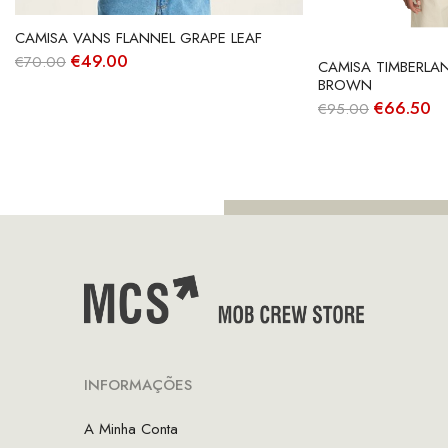
CAMISA VANS FLANNEL GRAPE LEAF
O
O
€
49.00
€
70.00
CAMISA TIMBERLA
preço
preço
BROWN
original
atual
O
O
€
66.50
€
95.00
era:
é:
preço
pr
€70.00.
€49.00.
original
at
era:
é:
€95.00.
€6
INFORMAÇÕES
A Minha Conta