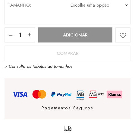
TAMANHO
Quantidade
ADICIONAR
de
Camisa
COMPRAR
Vans
>
Consulte as tabelas de tamanhos
Flannel
Burnt
Gold
Pagamentos Seguros