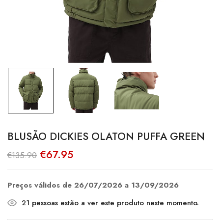
BLUSÃO DICKIES OLATON PUFFA GREEN
O
O
€
67.95
€
135.90
preço
preço
original
atual
era:
é:
€135.90.
€67.95.
Preços válidos de 26/07/2026 a 13/09/2026
21
pessoas estão a ver este produto neste momento.