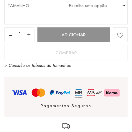
TAMANHO
Quantidade
ADICIONAR
de
Blusão
COMPRAR
Dickies
>
Consulte as tabelas de tamanhos
Olaton
Puffa
Green
Pagamentos Seguros