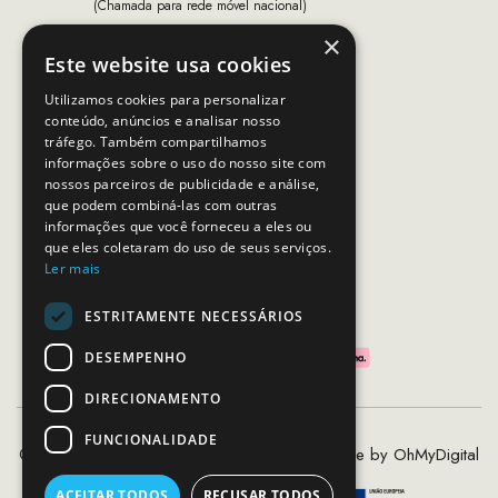
(Chamada para rede móvel nacional)
×
Email:
apoiocliente@mcs.com.pt
Este website usa cookies
Horário de contacto:
Utilizamos cookies para personalizar
Dias úteis das 10h as 19h
conteúdo, anúncios e analisar nosso
tráfego. Também compartilhamos
informações sobre o uso do nosso site com
nossos parceiros de publicidade e análise,
SEGUE-NOS
que podem combiná-las com outras
informações que você forneceu a eles ou
que eles coletaram do uso de seus serviços.
Ler mais
PAGAMENTOS SEGUROS
ESTRITAMENTE NECESSÁRIOS
DESEMPENHO
DIRECIONAMENTO
FUNCIONALIDADE
©2020 - 2026 MCS - Mob Crew Store | Made by
OhMyDigital
ACEITAR TODOS
RECUSAR TODOS