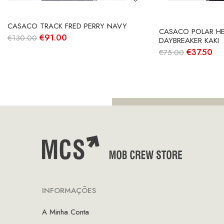
CASACO TRACK FRED PERRY NAVY
CASACO POLAR HE
O
O
€
91.00
€
130.00
DAYBREAKER KAKI
preço
preço
O
O
€
37.50
€
75.00
original
atual
preço
pr
era:
é:
original
atu
€130.00.
€91.00.
era:
é:
€75.00.
€37
INFORMAÇÕES
A Minha Conta