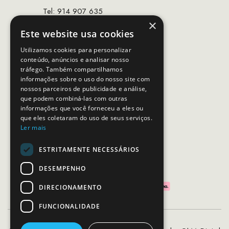
Tel: 914 907 635
×
(Chamada para rede móvel nacional)
Este website usa cookies
Email:
apoiocliente@mcs.com.pt
Utilizamos cookies para personalizar
conteúdo, anúncios e analisar nosso
Horário de contacto:
tráfego. Também compartilhamos
Dias úteis das 10h as 19h
informações sobre o uso do nosso site com
nossos parceiros de publicidade e análise,
que podem combiná-las com outras
SEGUE-NOS
informações que você forneceu a eles ou
que eles coletaram do uso de seus serviços.
Ler mais
ESTRITAMENTE NECESSÁRIOS
PAGAMENTOS SEGUROS
DESEMPENHO
DIRECIONAMENTO
FUNCIONALIDADE