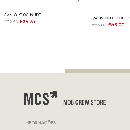
SANJO K100 NUDE
VANS OLD SKOOL 
O
O
€
39.75
€
79.50
O
O
€
68.00
€
85.00
preço
preço
preço
pr
original
atual
original
at
era:
é:
era:
é:
€79.50.
€39.75.
€85.00.
€6
INFORMAÇÕES