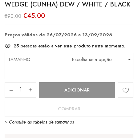
WEDGE (CUNHA) DEW / WHITE / BLACK
O
O
€
45.00
€
90.00
preço
preço
original
atual
era:
é:
€90.00.
€45.00.
Preços válidos de 26/07/2026 a 13/09/2026
25
pessoas estão a ver este produto neste momento.
TAMANHO
Quantidade
ADICIONAR
de
Converse
COMPRAR
All
>
Consulte as tabelas de tamanhos
Star
Chuck