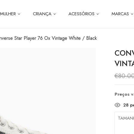
MULHER
CRIANÇA
ACESSÓRIOS
MARCAS
verse Star Player 76 Ox Vintage White / Black
CONV
VINT
€
80.0
Preços 
28
pe
TAMAN