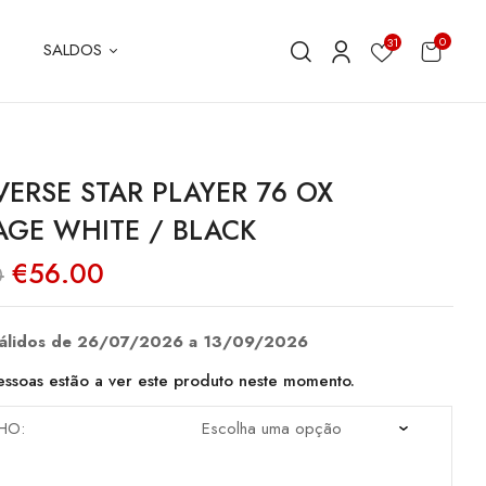
0
31
SALDOS
ERSE STAR PLAYER 76 OX
AGE WHITE / BLACK
O
O
€
56.00
0
preço
preço
original
atual
era:
é:
€80.00.
€56.00.
válidos de 26/07/2026 a 13/09/2026
ssoas estão a ver este produto neste momento.
HO