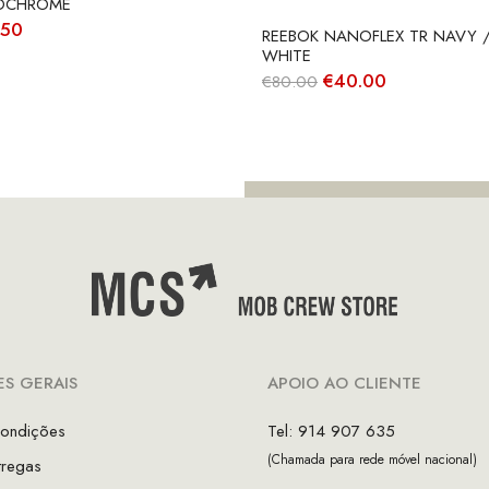
OCHROME
O
.50
REEBOK NANOFLEX TR NAVY /
ço
preço
WHITE
nal
atual
O
O
€
40.00
€
80.00
é:
preço
preço
00.
€52.50.
original
atual
era:
é:
€80.00.
€40.00.
S GERAIS
APOIO AO CLIENTE
ondições
Tel: 914 907 635
(Chamada para rede móvel nacional)
tregas