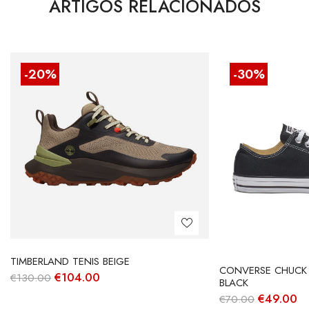
ARTIGOS RELACIONADOS
-20%
-30%
TIMBERLAND TENIS BEIGE
CONVERSE CHUCK 
O
O
€
104.00
€
130.00
BLACK
preço
preço
O
O
€
49.00
€
70.00
original
atual