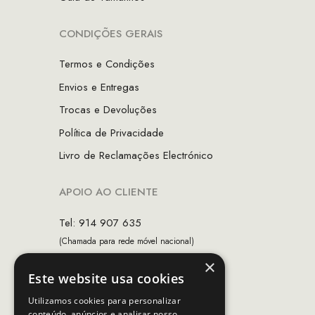
CONDIÇÕES GERAIS
Termos e Condições
Envios e Entregas
Trocas e Devoluções
Política de Privacidade
Livro de Reclamações Electrónico
APOIO AO CLIENTE
Tel: 914 907 635
(Chamada para rede móvel nacional)
×
Email:
apoiocliente@mcs.com.pt
Este website usa cookies
Horário de contacto:
Utilizamos cookies para personalizar
Dias úteis das 10h as 19h
conteúdo, anúncios e analisar nosso