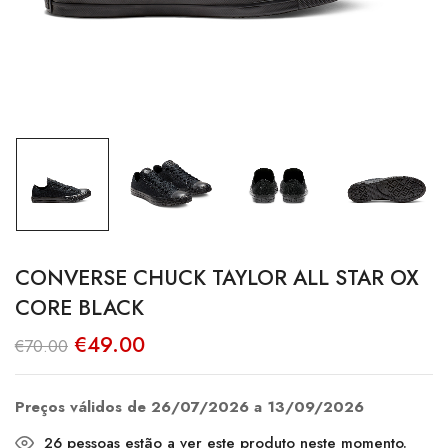
CONVERSE CHUCK TAYLOR ALL STAR OX
CORE BLACK
O
O
€
49.00
€
70.00
preço
preço
original
atual
era:
é:
€70.00.
€49.00.
Preços válidos de 26/07/2026 a 13/09/2026
26
pessoas estão a ver este produto neste momento.