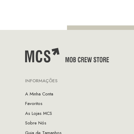
preço
pr
era:
é:
original
at
€130.00.
€104.00.
era:
é:
€70.00.
€4
INFORMAÇÕES
A Minha Conta
Favoritos
As Lojas MCS
Sobre Nós
Guia de Tamanhos