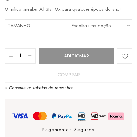
O mítico sneaker All Star Ox para qualquer época do ano!
TAMANHO
Quantidade
ADICIONAR
de
Converse
COMPRAR
Chuck
>
Consulte as tabelas de tamanhos
Taylor
All
Star
OX
Core
Pagamentos Seguros
Black