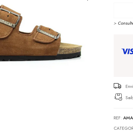
CUBAN
AMALIA
>
Consult
102
BROW
Env
Sai
REF:
AMA
CATEGOR