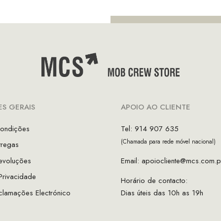
€64.90.
€45.43.
S GERAIS
APOIO AO CLIENTE
ondições
Tel: 914 907 635
(Chamada para rede móvel nacional)
tregas
evoluções
Email:
apoiocliente@mcs.com.p
 Privacidade
Horário de contacto:
clamações Electrónico
Dias úteis das 10h as 19h