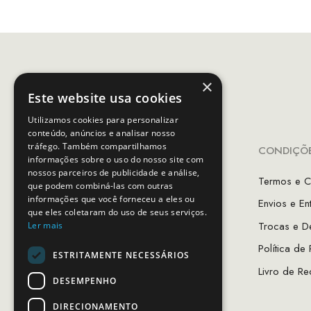
×
Este website usa cookies
Utilizamos cookies para personalizar
conteúdo, anúncios e analisar nosso
tráfego. Também compartilhamos
INFORMAÇÕES
CONDIÇÕE
informações sobre o uso do nosso site com
nossos parceiros de publicidade e análise,
A Minha Conta
Termos e C
que podem combiná-las com outras
informações que você forneceu a eles ou
Favoritos
Envios e En
que eles coletaram do uso de seus serviços.
As Lojas MCS
Trocas e D
Ler mais
Sobre Nós
Política de
ESTRITAMENTE NECESSÁRIOS
Guia de Tamanhos
Livro de Re
DESEMPENHO
DIRECIONAMENTO