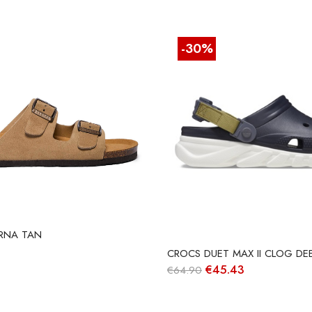
-30%
RNA TAN
CROCS DUET MAX II CLOG DE
O
O
€
45.43
€
64.90
preço
preço
original
atual
era:
é: