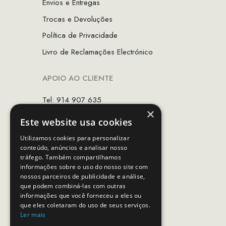
Envios e Entregas
Trocas e Devoluções
Política de Privacidade
Livro de Reclamações Electrónico
APOIO AO CLIENTE
Tel: 914 907 635
×
(Chamada para rede móvel nacional)
Este website usa cookies
Email:
apoiocliente@mcs.com.pt
Utilizamos cookies para personalizar
conteúdo, anúncios e analisar nosso
Horário de contacto:
tráfego. Também compartilhamos
Dias úteis das 10h as 19h
informações sobre o uso do nosso site com
nossos parceiros de publicidade e análise,
que podem combiná-las com outras
SEGUE-NOS
informações que você forneceu a eles ou
que eles coletaram do uso de seus serviços.
Ler mais