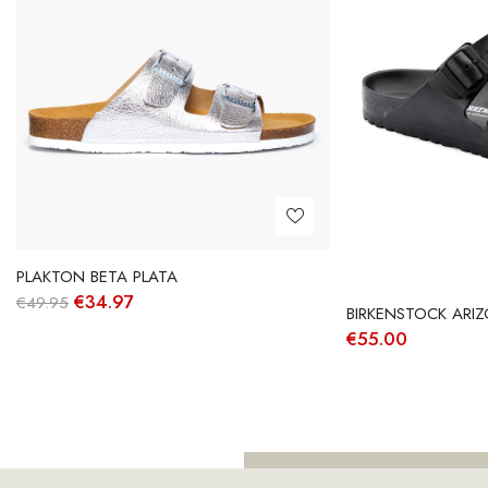
PLAKTON BETA PLATA
O
O
€
34.97
€
49.95
BIRKENSTOCK ARI
preço
preço
original
atual
€
55.00
era:
é:
€49.95.
€34.97.