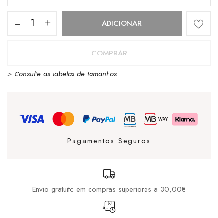
Quantidade
ADICIONAR
de
CUBANAS
COMPRAR
AMALIA
>
Consulte as tabelas de tamanhos
262
GOLD
Pagamentos Seguros
Envio gratuito em compras superiores a 30,00€