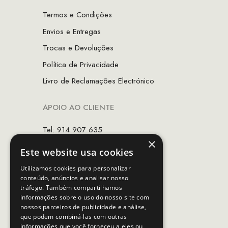
Termos e Condições
Envios e Entregas
Trocas e Devoluções
Política de Privacidade
Livro de Reclamações Electrónico
APOIO AO CLIENTE
Tel: 914 907 635
×
(Chamada para rede móvel nacional)
Este website usa cookies
Email:
apoiocliente@mcs.com.pt
Utilizamos cookies para personalizar
conteúdo, anúncios e analisar nosso
Horário de contacto:
tráfego. Também compartilhamos
Dias úteis das 10h as 19h
informações sobre o uso do nosso site com
nossos parceiros de publicidade e análise,
que podem combiná-las com outras
SEGUE-NOS
informações que você forneceu a eles ou