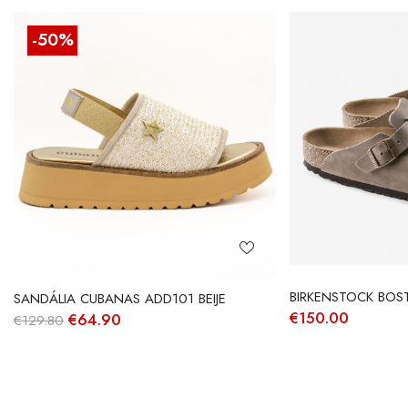
-50%
BIRKENSTOCK BOS
SANDÁLIA CUBANAS ADD101 BEIJE
€
150.00
O
O
€
64.90
€
129.80
preço
preço
original
atual
era:
é:
€129.80.
€64.90.