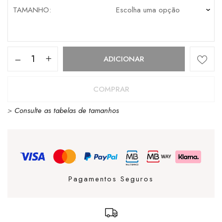
TAMANHO
Quantidade
ADICIONAR
de
CUBANAS
COMPRAR
AMALIA
>
Consulte as tabelas de tamanhos
301
BEIGE
Pagamentos Seguros