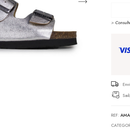
CUBAN
AMALIA
>
Consult
700
SILVER
Env
Sai
REF:
AMA
CATEGOR