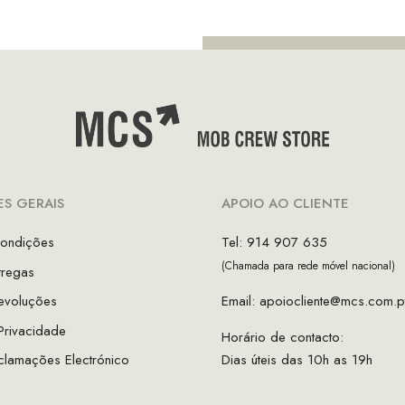
€49.95.
€34.97.
S GERAIS
APOIO AO CLIENTE
ondições
Tel: 914 907 635
(Chamada para rede móvel nacional)
tregas
evoluções
Email:
apoiocliente@mcs.com.p
 Privacidade
Horário de contacto:
clamações Electrónico
Dias úteis das 10h as 19h