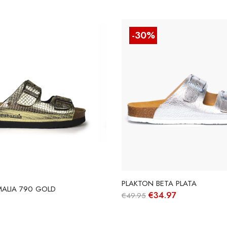
-30%
PLAKTON BETA PLATA
ALIA 790 GOLD
O
O
€
34.97
€
49.95
preço
preço
original
atual
era:
é: