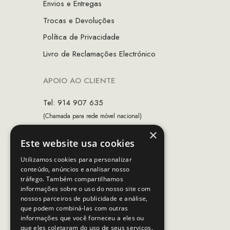
Envios e Entregas
Trocas e Devoluções
Política de Privacidade
Livro de Reclamações Electrónico
APOIO AO CLIENTE
Tel: 914 907 635
(Chamada para rede móvel nacional)
×
Email:
apoiocliente@mcs.com.pt
Este website usa cookies
Horário de contacto:
Utilizamos cookies para personalizar
Dias úteis das 10h as 19h
conteúdo, anúncios e analisar nosso
tráfego. Também compartilhamos
informações sobre o uso do nosso site com
nossos parceiros de publicidade e análise,
SEGUE-NOS
que podem combiná-las com outras
informações que você forneceu a eles ou
que eles coletaram do uso de seus serviços.