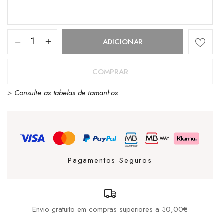
Quantidade
ADICIONAR
de
CUBANAS
COMPRAR
JULIA
>
Consulte as tabelas de tamanhos
100
BLACK
Pagamentos Seguros
Envio gratuito em compras superiores a 30,00€