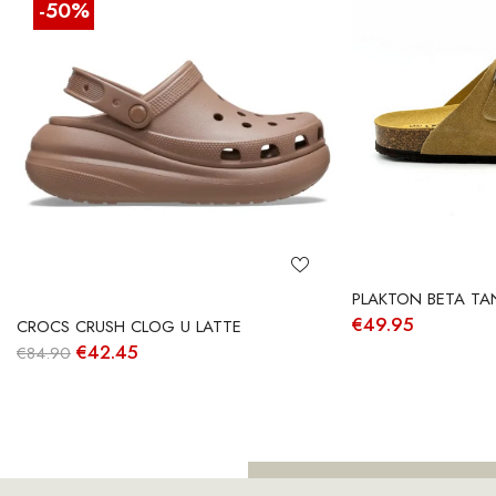
-50%
PLAKTON BETA TA
€
49.95
CROCS CRUSH CLOG U LATTE
O
O
€
42.45
€
84.90
preço
preço
original
atual
era:
é:
€84.90.
€42.45.