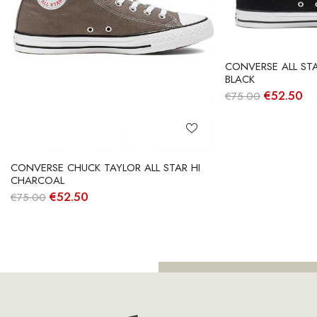
CONVERSE ALL STA
BLACK
O
O
€
52.50
€
75.00
preço
pr
original
at
era:
é:
€75.00.
€5
CONVERSE CHUCK TAYLOR ALL STAR HI
CHARCOAL
O
O
€
52.50
€
75.00
preço
preço
original
atual
era:
é:
€75.00.
€52.50.