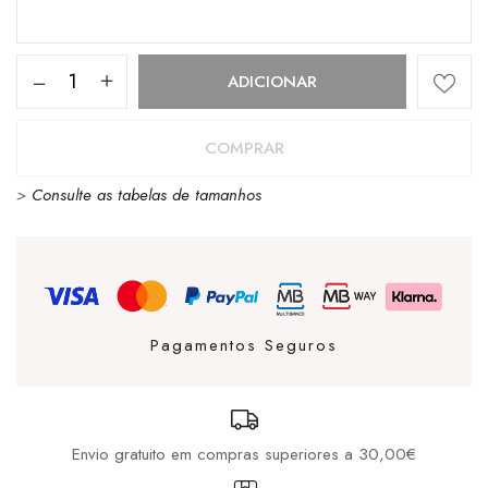
Quantidade
ADICIONAR
de
CUBANAS
COMPRAR
KATE
>
Consulte as tabelas de tamanhos
160
BROWN
Pagamentos Seguros
Envio gratuito em compras superiores a 30,00€