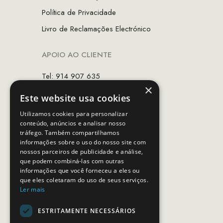
Política de Privacidade
Livro de Reclamações Electrónico
APOIO AO CLIENTE
Tel: 914 907 635
×
(Chamada para rede móvel nacional)
Este website usa cookies
Email:
apoiocliente@mcs.com.pt
Utilizamos cookies para personalizar
conteúdo, anúncios e analisar nosso
Horário de contacto:
tráfego. Também compartilhamos
Dias úteis das 10h as 19h
informações sobre o uso do nosso site com
nossos parceiros de publicidade e análise,
que podem combiná-las com outras
SEGUE-NOS
informações que você forneceu a eles ou
que eles coletaram do uso de seus serviços.
Ler mais
ESTRITAMENTE NECESSÁRIOS