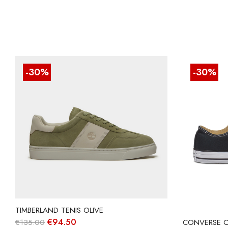
-30%
-30%
TIMBERLAND TENIS OLIVE
O
O
€
94.50
€
135.00
CONVERSE C