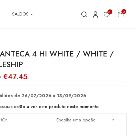
0
31
SALDOS
ANTECA 4 HI WHITE / WHITE /
LESHIP
O
O
€
47.45
0
preço
preço
original
atual
era:
é:
€94.90.
€47.45.
válidos de 26/07/2026 a 13/09/2026
ssoas estão a ver este produto neste momento.
HO