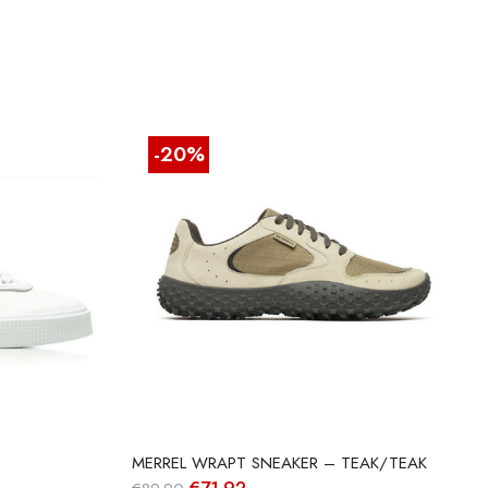
-20%
MERREL WRAPT SNEAKER – TEAK/TEAK
O
O
€
71.92