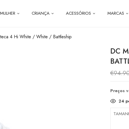
MULHER
CRIANÇA
ACESSÓRIOS
MARCAS
eca 4 Hi White / White / Battleship
DC M
BATT
€
94.9
Preços 
24
pe
TAMAN