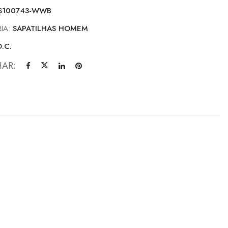
S100743-WWB
IA:
SAPATILHAS HOMEM
D.C.
HAR: