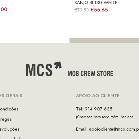
SANJO BL130 WHITE
O
O
O
.00
€
55.65
€
79.50
ço
preço
preço
preço
inal
atual
original
atual
é:
era:
é:
.00.
€49.00.
€79.50.
€55.65.
S GERAIS
APOIO AO CLIENTE
ondições
Tel: 914 907 635
(Chamada para rede móvel nacional)
tregas
evoluções
Email:
apoiocliente@mcs.com.p