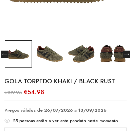
GOLA TORPEDO KHAKI / BLACK RUST
O
O
€
54.98
€
109.95
preço
preço
original
atual
era:
é:
€109.95.
€54.98.
Preços válidos de 26/07/2026 a 13/09/2026
25
pessoas estão a ver este produto neste momento.