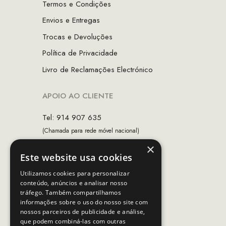
Termos e Condições
Envios e Entregas
Trocas e Devoluções
Política de Privacidade
Livro de Reclamações Electrónico
APOIO AO CLIENTE
Tel: 914 907 635
(Chamada para rede móvel nacional)
×
Email:
apoiocliente@mcs.com.pt
Este website usa cookies
Horário de contacto:
Utilizamos cookies para personalizar
Dias úteis das 10h as 19h
conteúdo, anúncios e analisar nosso
tráfego. Também compartilhamos
informações sobre o uso do nosso site com
nossos parceiros de publicidade e análise,
SEGUE-NOS
que podem combiná-las com outras