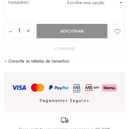
TAMANHO
Quantidade
ADICIONAR
de
Gola
COMPRAR
Torpedo
>
Consulte as tabelas de tamanhos
Khaki
/
Black
Rust
Pagamentos Seguros