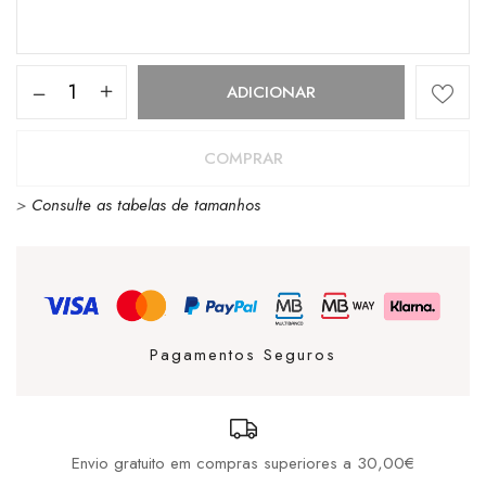
Quantidade
ADICIONAR
de
Gorro
COMPRAR
Vans
>
Consulte as tabelas de tamanhos
Milford
Violet
Indigo
Pagamentos Seguros
Envio gratuito em compras superiores a 30,00€