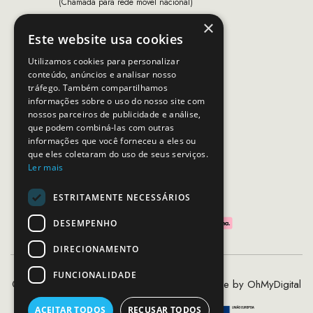
(Chamada para rede móvel nacional)
×
Email:
apoiocliente@mcs.com.pt
Este website usa cookies
Horário de contacto:
Utilizamos cookies para personalizar
Dias úteis das 10h as 19h
conteúdo, anúncios e analisar nosso
tráfego. Também compartilhamos
informações sobre o uso do nosso site com
nossos parceiros de publicidade e análise,
SEGUE-NOS
que podem combiná-las com outras
informações que você forneceu a eles ou
que eles coletaram do uso de seus serviços.
Ler mais
PAGAMENTOS SEGUROS
ESTRITAMENTE NECESSÁRIOS
DESEMPENHO
DIRECIONAMENTO
FUNCIONALIDADE
©2020 - 2026 MCS - Mob Crew Store | Made by
OhMyDigital
ACEITAR TODOS
RECUSAR TODOS