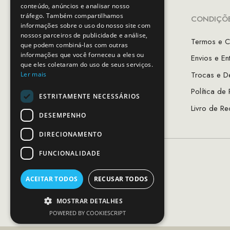
conteúdo, anúncios e analisar nosso
tráfego. Também compartilhamos
INFORMAÇÕES
CONDIÇÕE
informações sobre o uso do nosso site com
nossos parceiros de publicidade e análise,
A Minha Conta
Termos e C
que podem combiná-las com outras
informações que você forneceu a eles ou
Favoritos
Envios e En
que eles coletaram do uso de seus serviços.
As Lojas MCS
Trocas e D
Ler mais
Sobre Nós
Política de
ESTRITAMENTE NECESSÁRIOS
Guia de Tamanhos
Livro de Re
DESEMPENHO
DIRECIONAMENTO
FUNCIONALIDADE
ACEITAR TODOS
RECUSAR TODOS
MOSTRAR DETALHES
POWERED BY COOKIESCRIPT