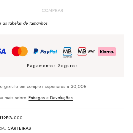
TE
COMPRAR
RA
e as tabelas de tamanhos
LD
Pagamentos Seguros
io gratuito em compras superiores a 30,00€
ba mais sobre
Entregas e Devoluções
112FG-000
IA:
CARTEIRAS