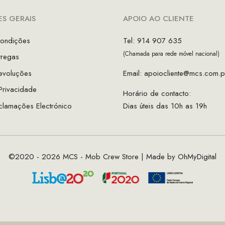
S GERAIS
APOIO AO CLIENTE
ondições
Tel: 914 907 635
(Chamada para rede móvel nacional)
tregas
evoluções
Email:
apoiocliente@mcs.com.p
 Privacidade
Horário de contacto:
clamações Electrónico
Dias úteis das 10h as 19h
©2020 - 2026 MCS - Mob Crew Store | Made by
OhMyDigital