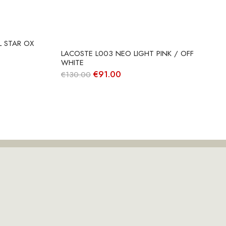
L STAR OX
LACOSTE L003 NEO LIGHT PINK / OFF
WHITE
O
O
€
91.00
€
130.00
preço
preço
original
atual
era:
é:
€130.00.
€91.00.