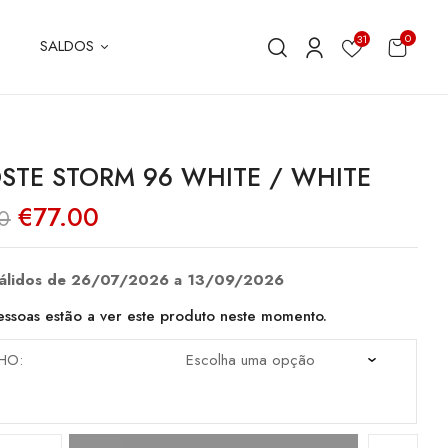
0
31
SALDOS
STE STORM 96 WHITE / WHITE
O
O
€
77.00
0
preço
preço
original
atual
era:
é:
€110.00.
€77.00.
válidos de 26/07/2026 a 13/09/2026
ssoas estão a ver este produto neste momento.
HO