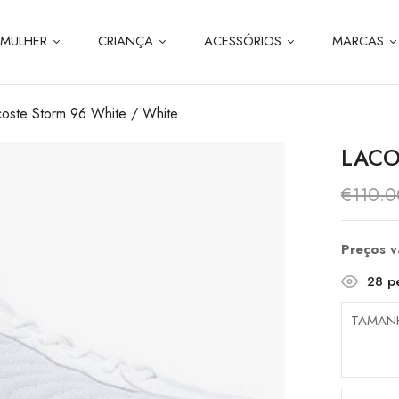
MULHER
CRIANÇA
ACESSÓRIOS
MARCAS
coste Storm 96 White / White
LACO
€
110.0
Preços 
28
pe
TAMAN