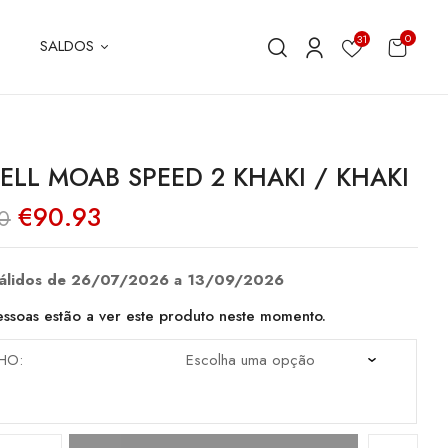
0
31
SALDOS
ELL MOAB SPEED 2 KHAKI / KHAKI
O
O
€
90.93
0
preço
preço
original
atual
era:
é:
€129.90.
€90.93.
válidos de 26/07/2026 a 13/09/2026
ssoas estão a ver este produto neste momento.
HO