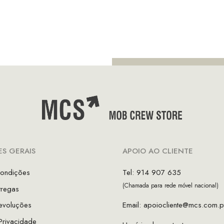
inal
atual
original
atual
é:
era:
é:
.00.
€49.00.
€115.00.
€57.50.
S GERAIS
APOIO AO CLIENTE
ondições
Tel: 914 907 635
(Chamada para rede móvel nacional)
tregas
evoluções
Email:
apoiocliente@mcs.com.p
 Privacidade