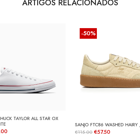
ARTIGOS RELACIONADOS
-50%
HUCK TAYLOR ALL STAR OX
ITE
SANJO FTC86 WASHED HAIRY
O
.00
O
O
€
57.50
€
115.00
ço
preço
preço
preço