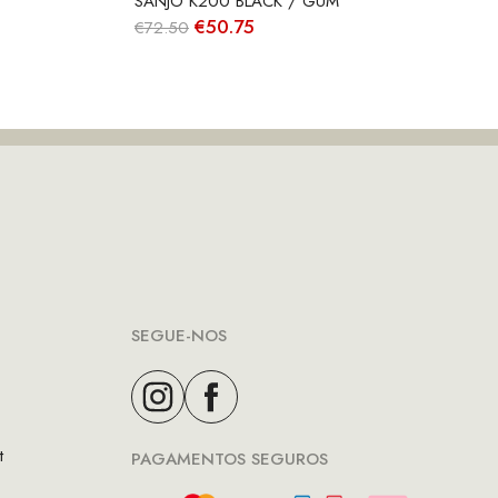
SANJO K200 BLACK / GUM
O
O
€
50.75
€
72.50
preço
preço
original
atual
era:
é:
€72.50.
€50.75.
SEGUE-NOS
t
PAGAMENTOS SEGUROS