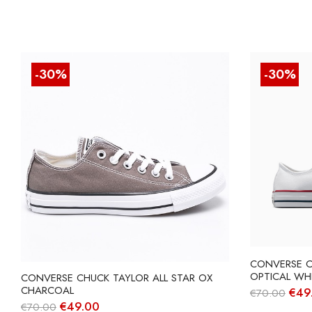
-30%
-30%
CONVERSE C
OPTICAL WH
CONVERSE CHUCK TAYLOR ALL STAR OX
CHARCOAL
O
€
49
€
70.00
pre
O
O
€
49.00
€
70.00