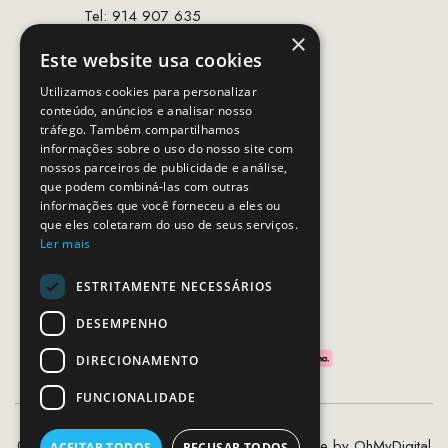
Tel: 914 907 635
×
(Chamada para rede móvel nacional)
Este website usa cookies
Email:
apoiocliente@mcs.com.pt
Utilizamos cookies para personalizar
conteúdo, anúncios e analisar nosso
Horário de contacto:
tráfego. Também compartilhamos
Dias úteis das 10h as 19h
informações sobre o uso do nosso site com
nossos parceiros de publicidade e análise,
que podem combiná-las com outras
SEGUE-NOS
informações que você forneceu a eles ou
que eles coletaram do uso de seus serviços.
Ler mais
ESTRITAMENTE NECESSÁRIOS
PAGAMENTOS SEGUROS
DESEMPENHO
DIRECIONAMENTO
FUNCIONALIDADE
©2020 - 2026 MCS - Mob Crew Store | Made by
OhMyDigital
ACEITAR TODOS
RECUSAR TODOS