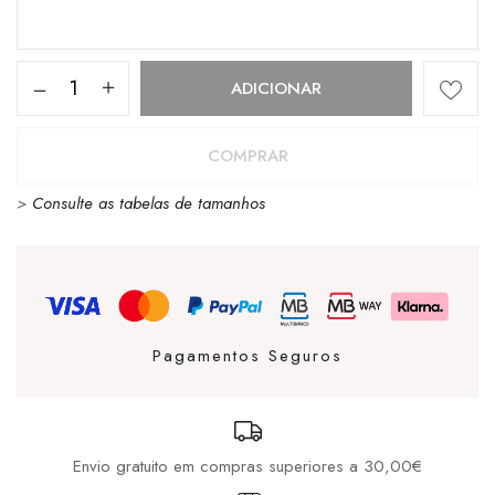
Quantidade
ADICIONAR
de
NEW
COMPRAR
ERA
>
Consulte as tabelas de tamanhos
CORD
MC
NEYYAN
Pagamentos Seguros
Envio gratuito em compras superiores a 30,00€