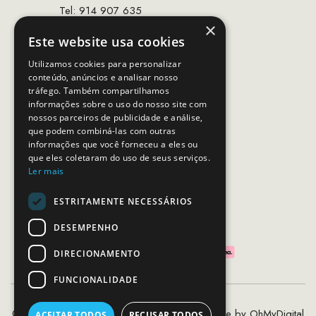
Tel: 914 907 635
×
(Chamada para rede móvel nacional)
Este website usa cookies
Email:
apoiocliente@mcs.com.pt
Utilizamos cookies para personalizar
conteúdo, anúncios e analisar nosso
Horário de contacto:
tráfego. Também compartilhamos
Dias úteis das 10h as 19h
informações sobre o uso do nosso site com
nossos parceiros de publicidade e análise,
que podem combiná-las com outras
SEGUE-NOS
informações que você forneceu a eles ou
que eles coletaram do uso de seus serviços.
Ler mais
ESTRITAMENTE NECESSÁRIOS
PAGAMENTOS SEGUROS
DESEMPENHO
DIRECIONAMENTO
FUNCIONALIDADE
©2020 - 2026 MCS - Mob Crew Store | Made by
OhMyDigital
ACEITAR TODOS
RECUSAR TODOS