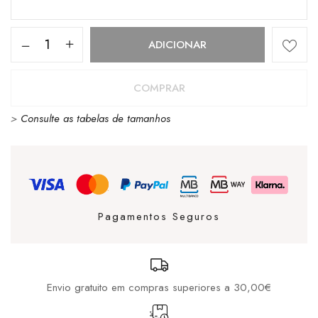
Quantidade
ADICIONAR
de
NEW
COMPRAR
ERA
>
Consulte as tabelas de tamanhos
PATCH
TRUCKER
CHS
/
NONE
Pagamentos Seguros
Envio gratuito em compras superiores a 30,00€