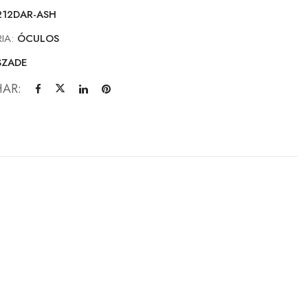
212DAR-ASH
IA:
ÓCULOS
SZADE
HAR: