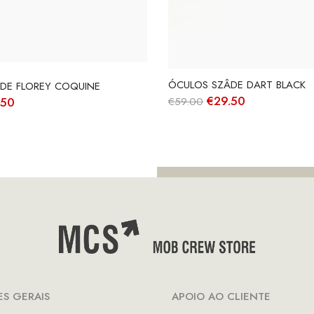
ÓCULOS SZÂDE DART BLACK
DE FLOREY COQUINE
O
O
€
29.50
O
.50
€
59.00
preço
preço
ço
preço
original
atual
nal
atual
era:
é:
é:
€59.00.
€29.50.
00.
€29.50.
S GERAIS
APOIO AO CLIENTE