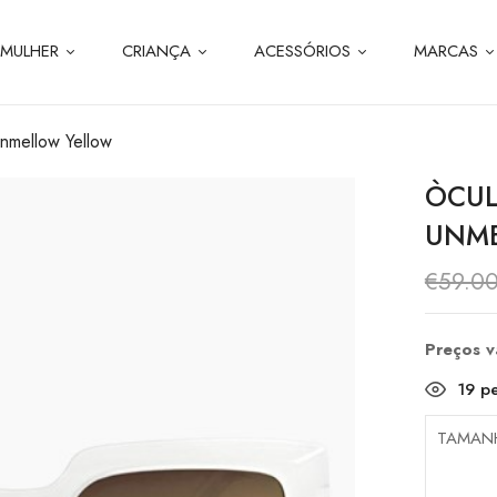
MULHER
CRIANÇA
ACESSÓRIOS
MARCAS
nmellow Yellow
ÒCUL
UNM
€
59.0
Preços 
19
pe
TAMAN