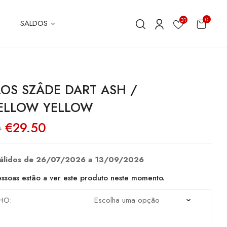
0
31
SALDOS
OS SZÂDE DART ASH /
ELLOW YELLOW
O
O
€
29.50
0
preço
preço
original
atual
era:
é:
€59.00.
€29.50.
válidos de 26/07/2026 a 13/09/2026
ssoas estão a ver este produto neste momento.
HO