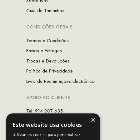
Sobre Nós
Guia de Tamanhos
CONDIÇÕES GERAIS
Termos e Condições
Envios e Entregas
Trocas e Devoluções
Política de Privacidade
Livro de Reclamações Electrónico
APOIO AO CLIENTE
Tel: 914 907 635
×
(Chamada para rede móvel nacional)
Este website usa cookies
Email:
apoiocliente@mcs.com.pt
Utilizamos cookies para personalizar