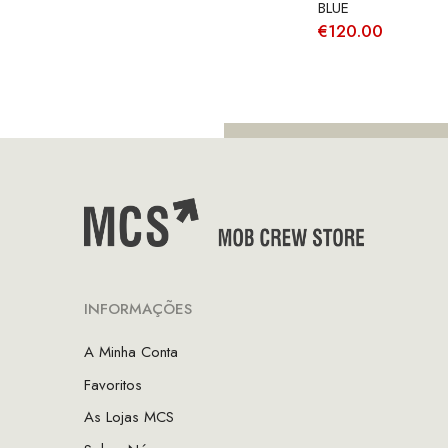
BLUE
€135.00.
€94.50.
€
120.00
INFORMAÇÕES
A Minha Conta
Favoritos
As Lojas MCS