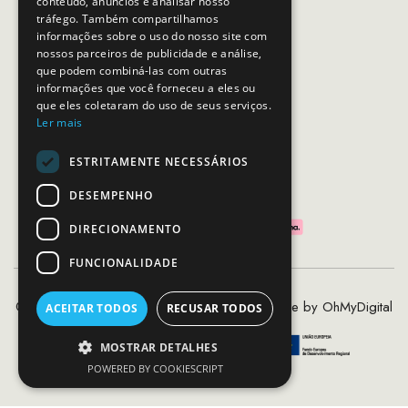
conteúdo, anúncios e analisar nosso
Horário de contacto:
tráfego. Também compartilhamos
Dias úteis das 10h as 19h
informações sobre o uso do nosso site com
nossos parceiros de publicidade e análise,
que podem combiná-las com outras
SEGUE-NOS
informações que você forneceu a eles ou
que eles coletaram do uso de seus serviços.
Ler mais
ESTRITAMENTE NECESSÁRIOS
PAGAMENTOS SEGUROS
DESEMPENHO
DIRECIONAMENTO
FUNCIONALIDADE
©2020 - 2026 MCS - Mob Crew Store | Made by
OhMyDigital
ACEITAR TODOS
RECUSAR TODOS
MOSTRAR DETALHES
POWERED BY COOKIESCRIPT