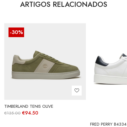
ARTIGOS RELACIONADOS
-30%
TIMBERLAND TENIS OLIVE
O
O
€
94.50
€
135.00
preço
preço
original
atual
FRED PERRY B4334
era:
é: