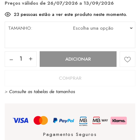
€44.90.
€31.63.
Preços válidos de 26/07/2026 a 13/09/2026
23
pessoas estão a ver este produto neste momento.
TAMANHO
Quantidade
ADICIONAR
de
Paez
COMPRAR
Essential
>
Consulte as tabelas de tamanhos
Grey
Pagamentos Seguros