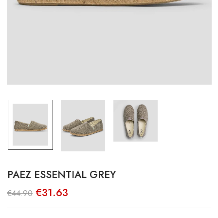
PAEZ ESSENTIAL GREY
O
O
€
31.63
€
44.90
preço
preço
original
atual
era:
é: