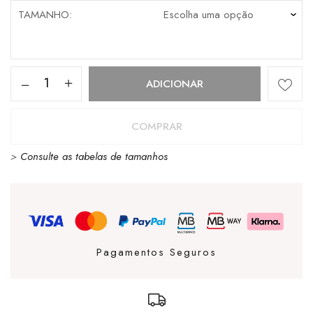
TAMANHO
Quantidade
ADICIONAR
de
Palladium
COMPRAR
Pampa
>
Consulte as tabelas de tamanhos
Oxford
Sahara
Pagamentos Seguros