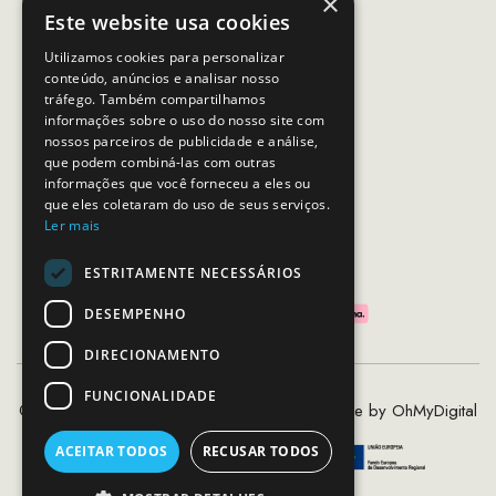
×
Email:
apoiocliente@mcs.com.pt
Este website usa cookies
Horário de contacto:
Utilizamos cookies para personalizar
Dias úteis das 10h as 19h
conteúdo, anúncios e analisar nosso
tráfego. Também compartilhamos
informações sobre o uso do nosso site com
nossos parceiros de publicidade e análise,
SEGUE-NOS
que podem combiná-las com outras
informações que você forneceu a eles ou
que eles coletaram do uso de seus serviços.
Ler mais
PAGAMENTOS SEGUROS
ESTRITAMENTE NECESSÁRIOS
DESEMPENHO
DIRECIONAMENTO
FUNCIONALIDADE
©2020 - 2026 MCS - Mob Crew Store | Made by
OhMyDigital
ACEITAR TODOS
RECUSAR TODOS