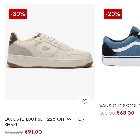
-30%
-20%
VANS OLD SKOOL 
O
O
€
68.00
€
85.00
preço
pr
LACOSTE L001 SET 225 OFF WHITE /
original
at
KHAKI
era:
é:
O
O
€
91.00
€
130.00
€85.00.
€6
preço
preço