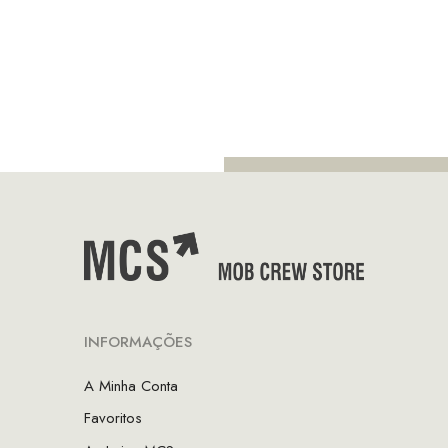
original
atual
era:
é:
€130.00.
€91.00.
INFORMAÇÕES
A Minha Conta
Favoritos