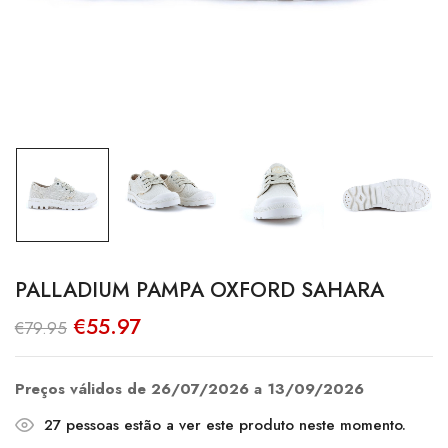
PALLADIUM PAMPA OXFORD SAHARA
O
O
€
55.97
€
79.95
preço
preço
original
atual
era:
é:
€79.95.
€55.97.
Preços válidos de 26/07/2026 a 13/09/2026
27
pessoas estão a ver este produto neste momento.