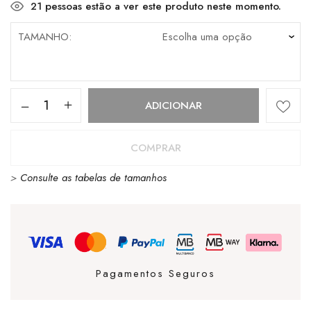
21
pessoas estão a ver este produto neste momento.
TAMANHO
Quantidade
ADICIONAR
de
Polo
COMPRAR
Fred
>
Consulte as tabelas de tamanhos
Perry
L/S
Marine
/
White
Pagamentos Seguros