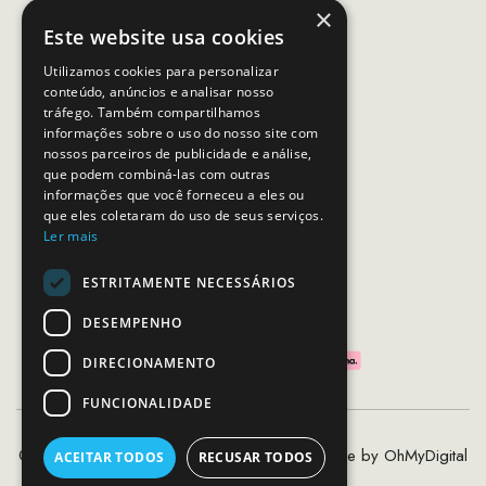
×
(Chamada para rede móvel nacional)
Este website usa cookies
Email:
apoiocliente@mcs.com.pt
Utilizamos cookies para personalizar
conteúdo, anúncios e analisar nosso
Horário de contacto:
tráfego. Também compartilhamos
Dias úteis das 10h as 19h
informações sobre o uso do nosso site com
nossos parceiros de publicidade e análise,
que podem combiná-las com outras
SEGUE-NOS
informações que você forneceu a eles ou
que eles coletaram do uso de seus serviços.
Ler mais
ESTRITAMENTE NECESSÁRIOS
PAGAMENTOS SEGUROS
DESEMPENHO
DIRECIONAMENTO
FUNCIONALIDADE
©2020 - 2026 MCS - Mob Crew Store | Made by
OhMyDigital
ACEITAR TODOS
RECUSAR TODOS