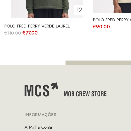
POLO FRED PERRY
POLO FRED PERRY VERDE LAUREL
€
90.00
O
O
€
77.00
€
110.00
preço
preço
original
atual
era:
é:
€110.00.
€77.00.
INFORMAÇÕES
A Minha Conta