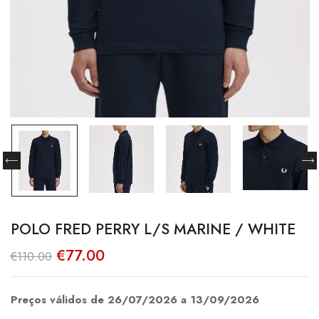
POLO FRED PERRY L/S MARINE / WHITE
O
O
€
77.00
€
110.00
preço
preço
original
atual
era:
é:
€110.00.
€77.00.
Preços válidos de 26/07/2026 a 13/09/2026