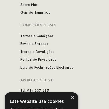
Sobre Nós
Guia de Tamanhos
CONDIÇÕES GERAIS
Termos e Condições
Envios e Entregas
Trocas e Devoluções
Política de Privacidade
Livro de Reclamações Electrónico
APOIO AO CLIENTE
Tel: 914 907 635
×
(Chamada para rede móvel nacional)
Este website usa cookies
Email:
apoiocliente@mcs.com.pt
Utilizamos cookies para personalizar