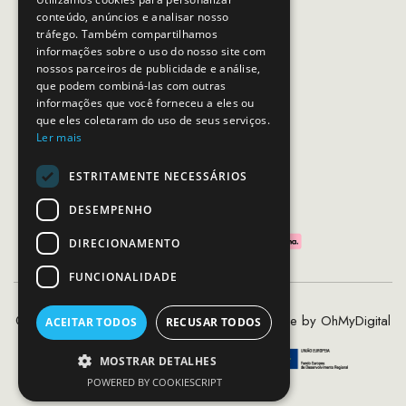
conteúdo, anúncios e analisar nosso
Horário de contacto:
tráfego. Também compartilhamos
Dias úteis das 10h as 19h
informações sobre o uso do nosso site com
nossos parceiros de publicidade e análise,
que podem combiná-las com outras
SEGUE-NOS
informações que você forneceu a eles ou
que eles coletaram do uso de seus serviços.
Ler mais
ESTRITAMENTE NECESSÁRIOS
PAGAMENTOS SEGUROS
DESEMPENHO
DIRECIONAMENTO
FUNCIONALIDADE
©2020 - 2026 MCS - Mob Crew Store | Made by
OhMyDigital
ACEITAR TODOS
RECUSAR TODOS
MOSTRAR DETALHES
POWERED BY COOKIESCRIPT