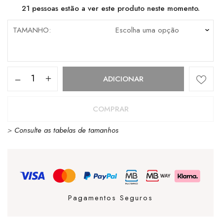
21
pessoas estão a ver este produto neste momento.
TAMANHO
Quantidade
ADICIONAR
de
Sandália
COMPRAR
Igor
>
Consulte as tabelas de tamanhos
Nemo
Solid
Nuevo
Verde
Pagamentos Seguros