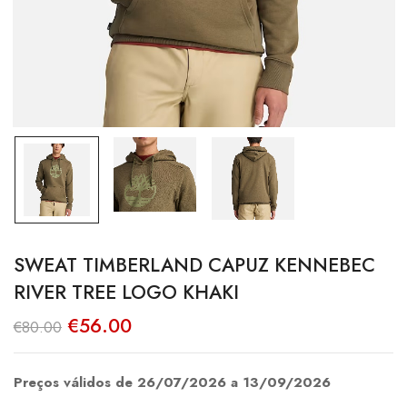
SWEAT TIMBERLAND CAPUZ KENNEBEC
RIVER TREE LOGO KHAKI
O
O
€
56.00
€
80.00
preço
preço
original
atual
era:
é:
€80.00.
€56.00.
Preços válidos de 26/07/2026 a 13/09/2026