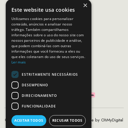
×
(Chamada para rede móvel nacional)
Este website usa cookies
Email:
apoiocliente@mcs.com.pt
Utilizamos cookies para personalizar
conteúdo, anúncios e analisar nosso
Horário de contacto:
tráfego. Também compartilhamos
Dias úteis das 10h as 19h
informações sobre o uso do nosso site com
nossos parceiros de publicidade e análise,
que podem combiná-las com outras
SEGUE-NOS
informações que você forneceu a eles ou
que eles coletaram do uso de seus serviços.
Ler mais
ESTRITAMENTE NECESSÁRIOS
PAGAMENTOS SEGUROS
DESEMPENHO
DIRECIONAMENTO
FUNCIONALIDADE
©2020 - 2026 MCS - Mob Crew Store | Made by
OhMyDigital
ACEITAR TODOS
RECUSAR TODOS