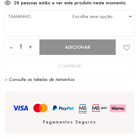
28
pessoas estão a ver este produto neste momento.
TAMANHO
Quantidade
ADICIONAR
de
Sweat
COMPRAR
Timberland
>
Consulte as tabelas de tamanhos
Capuz
Kennebec
River
Tree
Logo
Pagamentos Seguros
Khaki