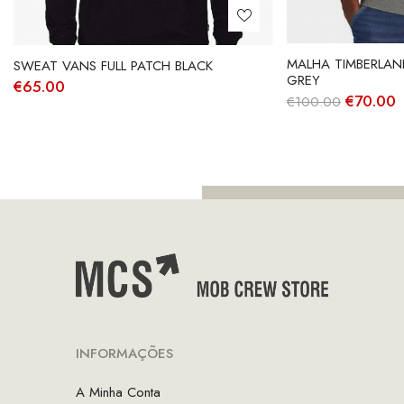
MALHA TIMBERLAN
SWEAT VANS FULL PATCH BLACK
GREY
€
65.00
O
€
70.00
€
100.00
preço
p
original
a
era:
é
€100.00
€
INFORMAÇÕES
A Minha Conta