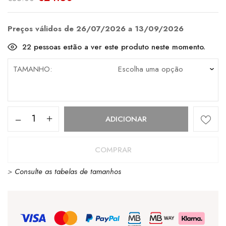
preço
preço
original
atual
era:
é:
€35.00.
€24.50.
Preços válidos de 26/07/2026 a 13/09/2026
22
pessoas estão a ver este produto neste momento.
TAMANHO
Quantidade
ADICIONAR
de
T-
COMPRAR
Shirt
>
Consulte as tabelas de tamanhos
Element
Crail
Trooper