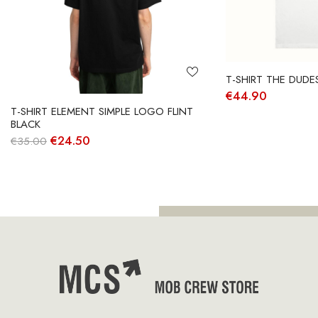
T-SHIRT THE DUDE
€
44.90
T-SHIRT ELEMENT SIMPLE LOGO FLINT
BLACK
O
O
€
24.50
€
35.00
preço
preço
original
atual
era:
é:
€35.00.
€24.50.