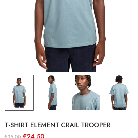
T-SHIRT ELEMENT CRAIL TROOPER
O
O
€
24.50
€
35.00