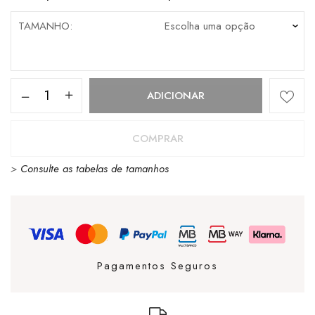
TAMANHO
Quantidade
ADICIONAR
de
T-
COMPRAR
Shirt
>
Consulte as tabelas de tamanhos
Element
Magical
Place
Egret
Pagamentos Seguros