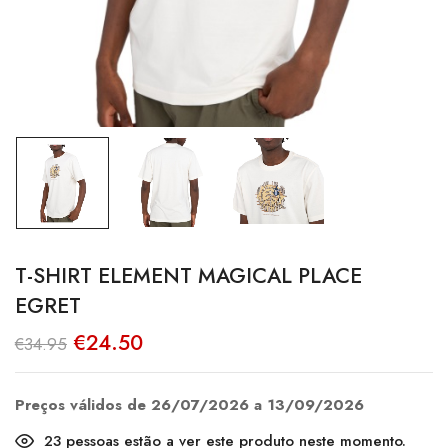
T-SHIRT ELEMENT MAGICAL PLACE
EGRET
O
O
€
24.50
€
34.95
preço
preço
original
atual
era:
é:
€34.95.
€24.50.
Preços válidos de 26/07/2026 a 13/09/2026
23
pessoas estão a ver este produto neste momento.