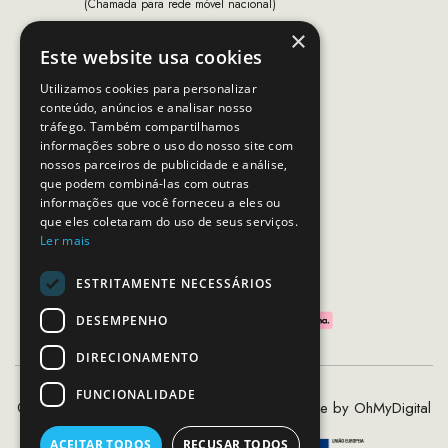
(Chamada para rede móvel nacional)
×
Email:
apoiocliente@mcs.com.pt
Este website usa cookies
Horário de contacto:
Utilizamos cookies para personalizar
Dias úteis das 10h as 19h
conteúdo, anúncios e analisar nosso
tráfego. Também compartilhamos
informações sobre o uso do nosso site com
nossos parceiros de publicidade e análise,
SEGUE-NOS
que podem combiná-las com outras
informações que você forneceu a eles ou
que eles coletaram do uso de seus serviços.
Ler mais
PAGAMENTOS SEGUROS
ESTRITAMENTE NECESSÁRIOS
DESEMPENHO
DIRECIONAMENTO
FUNCIONALIDADE
©2020 - 2026 MCS - Mob Crew Store | Made by
OhMyDigital
ACEITAR TODOS
RECUSAR TODOS