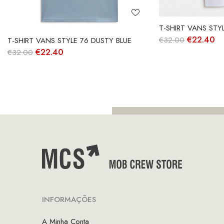
T-SHIRT VANS STY
O
O
€
22.40
€
32.00
T-SHIRT VANS STYLE 76 DUSTY BLUE
preço
pr
O
O
€
22.40
€
32.00
original
at
preço
preço
era:
é:
original
atual
€32.00.
€2
era:
é:
€32.00.
€22.40.
INFORMAÇÕES
A Minha Conta