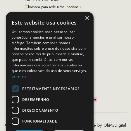
(Chamada para rede móvel nacional)
×
Email:
apoiocliente@mcs.com.pt
Este website usa cookies
Horário de contacto:
Utilizamos cookies para personalizar
Dias úteis das 10h as 19h
conteúdo, anúncios e analisar nosso
tráfego. Também compartilhamos
informações sobre o uso do nosso site com
nossos parceiros de publicidade e análise,
SEGUE-NOS
que podem combiná-las com outras
informações que você forneceu a eles ou
que eles coletaram do uso de seus serviços.
Ler mais
PAGAMENTOS SEGUROS
ESTRITAMENTE NECESSÁRIOS
DESEMPENHO
DIRECIONAMENTO
FUNCIONALIDADE
©2020 - 2026 MCS - Mob Crew Store | Made by
OhMyDigital