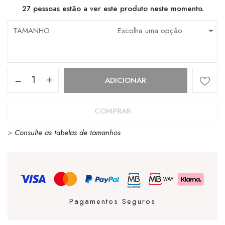
27
pessoas estão a ver este produto neste momento.
TAMANHO
Quantidade
ADICIONAR
de
T-
COMPRAR
Shirt
>
Consulte as tabelas de tamanhos
Timberland
Keen
Linear
Logo
Dark
Pagamentos Seguros