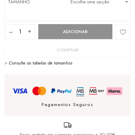
TAMANHO
Quantidade
ADICIONAR
de
TIMBERLAND
COMPRAR
TENIS
>
Consulte as tabelas de tamanhos
BLUE
Pagamentos Seguros
Envio gratuito em compras superiores a 30,00€