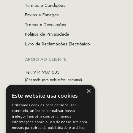
Termos e Condições
Envios e Entregas
Trocas e Devoluções
Política de Privacidade
Livro de Reclamações Electrónico
APOIO AO CLIENTE
Tel: 914 907 635
(Chamada para rede móvel nacional)
×
Email:
apoiocliente@mcs.com.pt
Este website usa cookies
Horário de contacto:
Utilizamos cookies para personalizar
Dias úteis das 10h as 19h
conteúdo, anúncios e analisar nosso
tráfego. Também compartilhamos
informações sobre o uso do nosso site com
nossos parceiros de publicidade e análise,
SEGUE-NOS