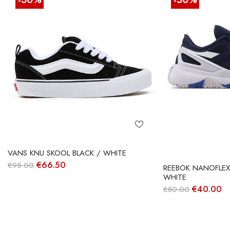
VANS KNU SKOOL BLACK / WHITE
O
O
€
66.50
€
95.00
REEBOK NANOFLEX
preço
preço
WHITE
original
atual
O
O
€
40.00
€
80.00
era:
é:
preço
p
€95.00.
€66.50.
original
at
era:
é:
€80.00.
€