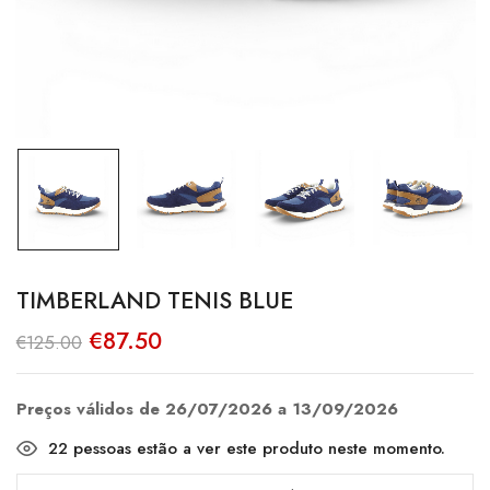
TIMBERLAND TENIS BLUE
O
O
€
87.50
€
125.00
preço
preço
original
atual
era:
é:
€125.00.
€87.50.
Preços válidos de 26/07/2026 a 13/09/2026
22
pessoas estão a ver este produto neste momento.