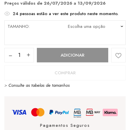
€255.00.
€178.50.
Preços válidos de 26/07/2026 a 13/09/2026
24
pessoas estão a ver este produto neste momento.
TAMANHO
Quantidade
ADICIONAR
de
UGG
COMPRAR
New
>
Consulte as tabelas de tamanhos
Heights
Cuff
Leather
Black
Pagamentos Seguros