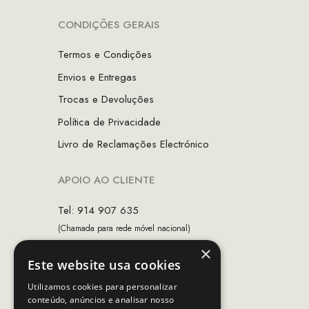
CONDIÇÕES GERAIS
Termos e Condições
Envios e Entregas
Trocas e Devoluções
Política de Privacidade
Livro de Reclamações Electrónico
APOIO AO CLIENTE
Tel: 914 907 635
(Chamada para rede móvel nacional)
×
Email:
apoiocliente@mcs.com.pt
Este website usa cookies
Horário de contacto:
Utilizamos cookies para personalizar
Dias úteis das 10h as 19h
conteúdo, anúncios e analisar nosso