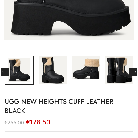
UGG NEW HEIGHTS CUFF LEATHER
BLACK
O
O
€
178.50
€
255.00
preço
preço
original
atual
era:
é: