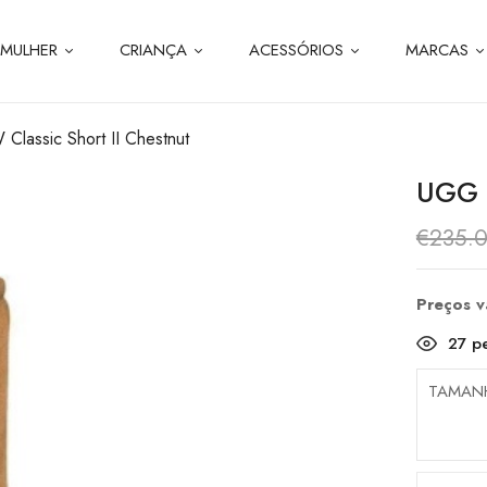
MULHER
CRIANÇA
ACESSÓRIOS
MARCAS
lassic Short II Chestnut
UGG 
€
235.
Preços 
27
pe
TAMAN