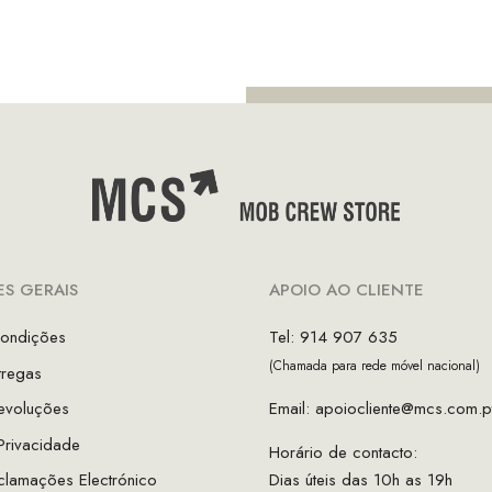
0.00.
€85.00.
S GERAIS
APOIO AO CLIENTE
ondições
Tel: 914 907 635
(Chamada para rede móvel nacional)
tregas
evoluções
Email:
apoiocliente@mcs.com.p
 Privacidade
Horário de contacto:
clamações Electrónico
Dias úteis das 10h as 19h