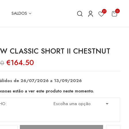
0
31
SALDOS
W CLASSIC SHORT II CHESTNUT
O
O
€
164.50
00
preço
preço
original
atual
era:
é:
€235.00.
€164.50.
válidos de 26/07/2026 a 13/09/2026
ssoas estão a ver este produto neste momento.
HO