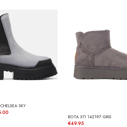
 CHELSEA SKY
O
5.00
ço
preço
BOTA XTI 142197 GRIS
ginal
atual
€
49.95
:
é: