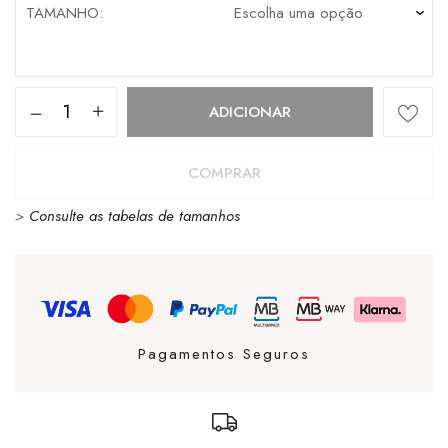
TAMANHO
Quantidade
ADICIONAR
de
VANS
COMPRAR
BONE
>
Consulte as tabelas de tamanhos
CLASSIC
PATCH
CURVED
COSMIC
Pagamentos Seguros