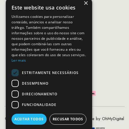
×
(Chamada para rede móvel nacional)
Este website usa cookies
Email:
apoiocliente@mcs.com.pt
Utilizamos cookies para personalizar
conteúdo, anúncios e analisar nosso
Horário de contacto:
tráfego. Também compartilhamos
Dias úteis das 10h as 19h
informações sobre o uso do nosso site com
nossos parceiros de publicidade e análise,
que podem combiná-las com outras
SEGUE-NOS
informações que você forneceu a eles ou
que eles coletaram do uso de seus serviços.
Ler mais
ESTRITAMENTE NECESSÁRIOS
PAGAMENTOS SEGUROS
DESEMPENHO
DIRECIONAMENTO
FUNCIONALIDADE
©2020 - 2026 MCS - Mob Crew Store | Made by
OhMyDigital
ACEITAR TODOS
RECUSAR TODOS