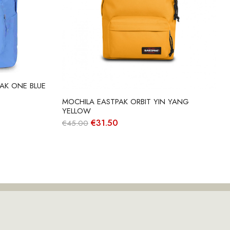
AK ONE BLUE
MOCHILA EASTPAK ORBIT YIN YANG
YELLOW
O
O
€
31.50
€
45.00
preço
preço
original
atual
era:
é:
€45.00.
€31.50.