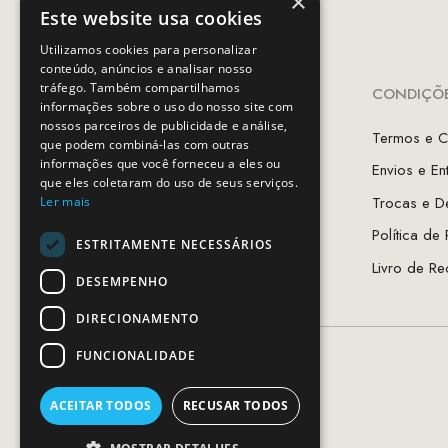
×
Este website usa cookies
Utilizamos cookies para personalizar
conteúdo, anúncios e analisar nosso
tráfego. Também compartilhamos
INFORMAÇÕES
CONDIÇÕE
informações sobre o uso do nosso site com
nossos parceiros de publicidade e análise,
A Minha Conta
Termos e C
que podem combiná-las com outras
informações que você forneceu a eles ou
Favoritos
Envios e En
que eles coletaram do uso de seus serviços.
As Lojas MCS
Trocas e D
Ler mais
Sobre Nós
Política de
ESTRITAMENTE NECESSÁRIOS
Guia de Tamanhos
Livro de Re
DESEMPENHO
DIRECIONAMENTO
FUNCIONALIDADE
ACEITAR TODOS
RECUSAR TODOS