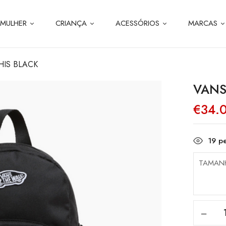
MULHER
CRIANÇA
ACESSÓRIOS
MARCAS
HIS BLACK
VANS
€
34.
19
pe
TAMAN
Quanti
de